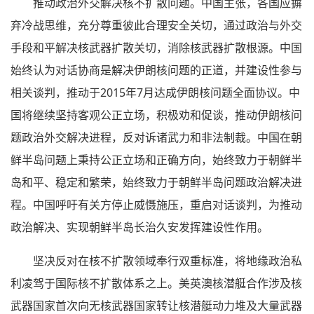
推动政治外交解决核不扩散问题。中国主张，各国应摒
弃冷战思维，充分尊重彼此合理安全关切，通过政治与外交
手段和平解决核武器扩散关切，消除核武器扩散根源。中国
始终认为对话协商是解决伊朗核问题的正道，并建设性参与
相关谈判，推动于2015年7月达成伊朗核问题全面协议。中
国将继续坚持客观公正立场，积极劝和促谈，推动伊朗核问
题政治外交解决进程，反对诉诸武力和非法制裁。中国在朝
鲜半岛问题上秉持公正立场和正确方向，始终致力于朝鲜半
岛和平、稳定和繁荣，始终致力于朝鲜半岛问题政治解决进
程。中国呼吁有关方停止威慑施压，重启对话谈判，为推动
政治解决、实现朝鲜半岛长治久安发挥建设性作用。
坚决反对在核不扩散领域奉行双重标准，将地缘政治私
利凌驾于国际核不扩散体系之上。美英澳核潜艇合作涉及核
武器国家首次向无核武器国家转让核潜艇动力堆及大量武器