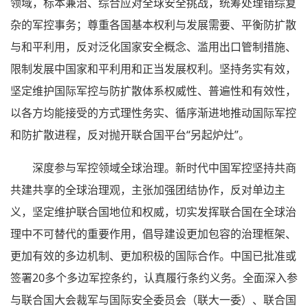
领域，标本兼治、综合应对全球安全挑战，统筹处理错综复
杂的军控事务；尊重各国基本权利与发展需要、平衡防扩散
与和平利用，反对泛化国家安全概念、滥用出口管制措施、
限制发展中国家和平利用和正当发展权利。坚持务实有效，
坚定维护国际军控与防扩散体系权威性、普遍性和有效性，
以各方均能接受的方式理性务实、循序渐进地推动国际军控
和防扩散进程，反对抛开联合国平台“另起炉灶”。
深度参与军控领域全球治理。新时代中国军控坚持共商
共建共享的全球治理观，主张加强团结协作，反对单边主
义，坚定维护联合国地位和权威，切实发挥联合国在全球治
理中不可替代的重要作用，倡导建设更加包容的治理框架、
更加有效的多边机制、更加积极的国际合作。中国已批准或
签署20多个多边军控条约，认真履行条约义务。全面深入参
与联合国大会裁军与国际安全委员会（联大一委）、联合国