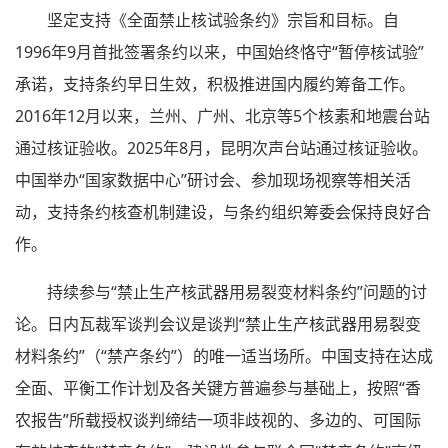
坚定支持《全面禁止核试验条约》宗旨和目标。自
1996年9月首批签署条约以来，中国始终恪守“暂停核试验”
承诺，支持条约早日生效，积极推进国内履约筹备工作。
2016年12月以来，兰州、广州、北京等5个核素和地震台站
通过核证验收。2025年8月，昆明次声台站通过核证验收。
中国举办“国家数据中心”研讨会、参加现场视察等相关活
动，支持条约核查机制建设，与条约组织筹委会保持良好合
作。
持续参与“禁止生产核武器用易裂变材料条约”问题的讨
论。日内瓦裁军谈判会议是谈判“禁止生产核武器用易裂变
材料条约”（“禁产条约”）的唯一适当场所。中国支持在达成
全面、平衡工作计划及各关键方普遍参与基础上，按照“香
农报告”所载授权谈判缔结一项非歧视的、多边的、可国际