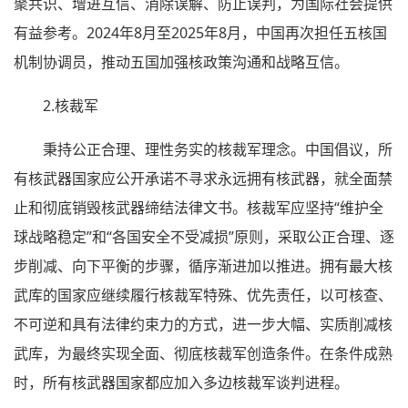
聚共识、增进互信、消除误解、防止误判，为国际社会提供
有益参考。2024年8月至2025年8月，中国再次担任五核国
机制协调员，推动五国加强核政策沟通和战略互信。
2.核裁军
秉持公正合理、理性务实的核裁军理念。中国倡议，所
有核武器国家应公开承诺不寻求永远拥有核武器，就全面禁
止和彻底销毁核武器缔结法律文书。核裁军应坚持“维护全
球战略稳定”和“各国安全不受减损”原则，采取公正合理、逐
步削减、向下平衡的步骤，循序渐进加以推进。拥有最大核
武库的国家应继续履行核裁军特殊、优先责任，以可核查、
不可逆和具有法律约束力的方式，进一步大幅、实质削减核
武库，为最终实现全面、彻底核裁军创造条件。在条件成熟
时，所有核武器国家都应加入多边核裁军谈判进程。