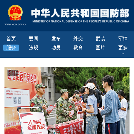
首页
要闻
发布
外交
武装
军情
服务
法规
动员
教育
图片
更多
1
/
5