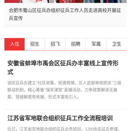
合肥市蜀山区征兵办组织征兵工作人员走进高校开展征
山东省日照市东港区征兵办组织应征青年上站体检
兵宣传
入伍
招生
招飞
招聘
军属
卫生
安徽省蚌埠市禹会区征兵办丰富线上宣传形
式
该区征兵办建立“社区收集、街道梳理、区人武部审核把关”三级
联动机制，精心筹备“强军课堂”直播活动，力争政策解读无偏
差、答疑解惑有依据、形式丰富吸引人。
江苏省军地联合组织征兵工作全流程培训
近日，江苏省军地联合组织征兵业务培训，1200余名征兵参谋、