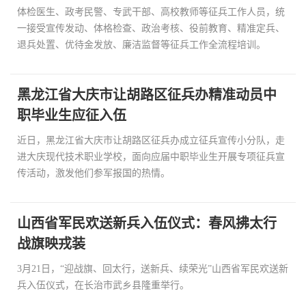
体检医生、政考民警、专武干部、高校教师等征兵工作人员，统
一接受宣传发动、体格检查、政治考核、役前教育、精准定兵、
退兵处置、优待金发放、廉洁监督等征兵工作全流程培训。
黑龙江省大庆市让胡路区征兵办精准动员中
职毕业生应征入伍
近日，黑龙江省大庆市让胡路区征兵办成立征兵宣传小分队，走
进大庆现代技术职业学校，面向应届中职毕业生开展专项征兵宣
传活动，激发他们参军报国的热情。
山西省军民欢送新兵入伍仪式：春风拂太行
战旗映戎装
3月21日，“迎战旗、回太行，送新兵、续荣光”山西省军民欢送新
兵入伍仪式，在长治市武乡县隆重举行。