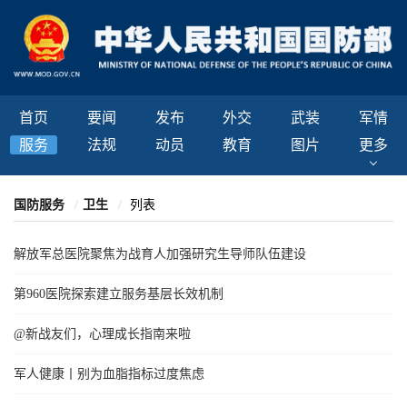
首页
要闻
发布
外交
武装
军情
服务
法规
动员
教育
图片
更多
国防服务
卫生
列表
解放军总医院聚焦为战育人加强研究生导师队伍建设
第960医院探索建立服务基层长效机制
@新战友们，心理成长指南来啦
军人健康丨别为血脂指标过度焦虑