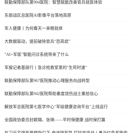
联勤保障部队第904医院：智慧赋能改善官兵就医体验
东部战区总医院AI影像平台落地高原
军人健康丨为何春天一来眼就痒
大数据驱动，提前破除官兵“恐高症”
“AI+军医”智能问诊系统带来了什么
军报记者基层行丨急诊抢救室里的“生死时速”
联勤保障部队第967医院推动心理服务向战转型
联勤保障部队第942医院帮助重度烧伤战士重拾信心
解放军总医院第七医学中心“军娃健康咨询平台”上线运行
全国政协委员封颖璐、张瑛——平时保健康 战时保打赢
在习近平强军思想指引下·奋进强军路 打好攻坚战丨勇当红色军医传