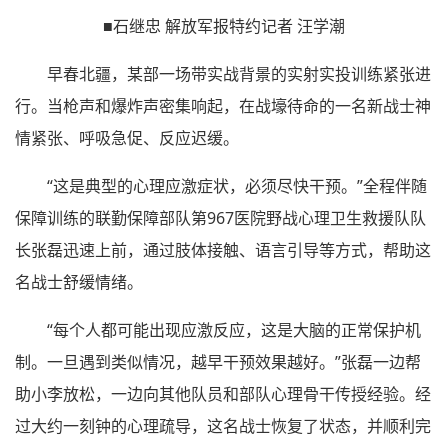
■石继忠 解放军报特约记者 汪学潮
早春北疆，某部一场带实战背景的实射实投训练紧张进
行。当枪声和爆炸声密集响起，在战壕待命的一名新战士神
情紧张、呼吸急促、反应迟缓。
“这是典型的心理应激症状，必须尽快干预。”全程伴随
保障训练的联勤保障部队第967医院野战心理卫生救援队队
长张磊迅速上前，通过肢体接触、语言引导等方式，帮助这
名战士舒缓情绪。
“每个人都可能出现应激反应，这是大脑的正常保护机
制。一旦遇到类似情况，越早干预效果越好。”张磊一边帮
助小李放松，一边向其他队员和部队心理骨干传授经验。经
过大约一刻钟的心理疏导，这名战士恢复了状态，并顺利完