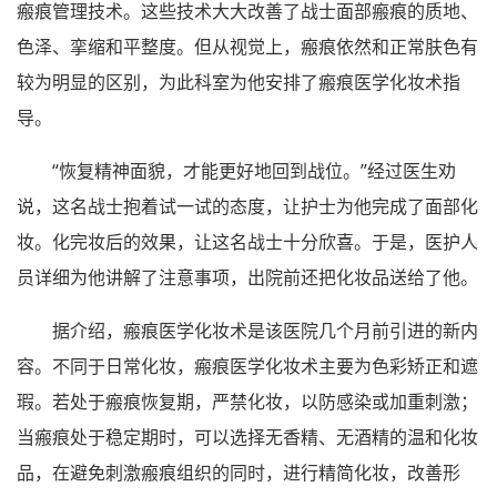
瘢痕管理技术。这些技术大大改善了战士面部瘢痕的质地、
色泽、挛缩和平整度。但从视觉上，瘢痕依然和正常肤色有
较为明显的区别，为此科室为他安排了瘢痕医学化妆术指
导。
“恢复精神面貌，才能更好地回到战位。”经过医生劝
说，这名战士抱着试一试的态度，让护士为他完成了面部化
妆。化完妆后的效果，让这名战士十分欣喜。于是，医护人
员详细为他讲解了注意事项，出院前还把化妆品送给了他。
据介绍，瘢痕医学化妆术是该医院几个月前引进的新内
容。不同于日常化妆，瘢痕医学化妆术主要为色彩矫正和遮
瑕。若处于瘢痕恢复期，严禁化妆，以防感染或加重刺激；
当瘢痕处于稳定期时，可以选择无香精、无酒精的温和化妆
品，在避免刺激瘢痕组织的同时，进行精简化妆，改善形