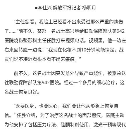
■李仕兴 解放军报记者 杨明月
“主任您看，我脸上已经看不出来受过那么严重的烧伤
了……”前不久，某部一名战士高兴地给联勤保障部队第942
医院烧伤整形科主任任胜打来视频电话。视频里，他一边左
右来回转脸一边说：“我现在化妆不到10分钟就能搞定，战
友们说不凑近看根本看不出来瘢痕。”
前不久，这名战士因突发意外导致严重烧伤，被紧急送
往联勤保障部队第942医院。经过一个多月的细心治疗，这
名战士恢复良好。
“既要医身，也要医心，我们要让他从形象上恢复自
信。” 任胜介绍，为了治疗这名战士的面部瘢痕，医院主动
为他安排了包括压力疗法、硅酮制剂使用、激光干预等现代