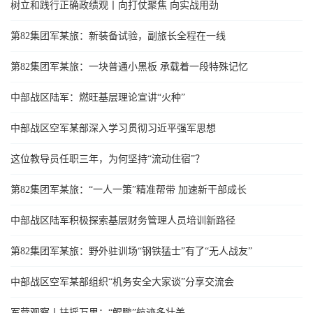
树立和践行正确政绩观丨向打仗聚焦 向实战用劲
第82集团军某旅：新装备试验，副旅长全程在一线
第82集团军某旅：一块普通小黑板 承载着一段特殊记忆
中部战区陆军：燃旺基层理论宣讲“火种”
中部战区空军某部深入学习贯彻习近平强军思想
这位教导员任职三年，为何坚持“流动住宿”？
第82集团军某旅：“一人一策”精准帮带 加速新干部成长
中部战区陆军积极探索基层财务管理人员培训新路径
第82集团军某旅：野外驻训场“钢铁猛士”有了“无人战友”
中部战区空军某部组织“机务安全大家谈”分享交流会
军营观察丨扶摇万里：“鲲鹏”航迹多壮美