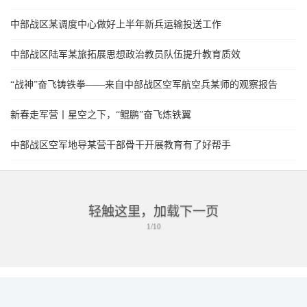
中部战区某调度中心做好上半年新兵运输投送工作
中部战区陆军某旅拓展思想政治教员队伍提升教育质效
“战神”奋飞铸铁拳——来自中部战区空军航空兵某师的观察报告
新春走军营丨星空之下，“鲲鹏”奋飞炼铁翼
中部战区空军地导某营干部骨干开展教育有了好帮手
轻触这里，加载下一页
1/10