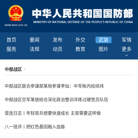
首页
要闻
发布
外交
武装
军情
服务
法规
动员
教育
图片
更多
中部战区
/
中部战区联合参谋部某局参谋李灿：中军帐内绘经纬
中部战区空军某旅结合深化政治整训淬炼过硬党员队伍
营连日志丨年轻官兵想要快速成长 主官需要这样做
八一锐评丨把红色基因融入血脉