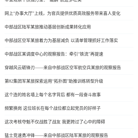
网上“办事大厅”上线，为官兵提供优质高效服务带来喜人变化
中部战区陆军某旅推动基层创新成果转化应用
中部战区空军某旅着力为基层减负 以清单管理抓好工作落实
中部战区某调度中心的观察报告：牵引“铁流”再提速
穿越风云砺锋刃——来自中部战区空军航空兵某旅的观察报告
第82集团军某旅探索运用“拓扑图”助推训练转型升级
这个连的姓名墙上每个名字背后 都有一段奋斗故事
频繁换岗 这位班长在每个战位都立起党员的好样子
这次考核夺魁不仅战胜了战友 我更跨过了心中的障碍
猛士竞速勇冲锋——来自中部战区陆军某旅的观察报告