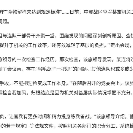
理”“食物留样未达到规定标准”……日前，中部战区空军某旅机
问题。
组与连队干部骨干齐聚一堂，围绕发现的问题深刻剖析原因、查
仅提升了机关的工作效率，还有效减轻了基层的负担。”走出会场
旅领导的一次检查工作经历。那次检查，该旅领导发现，某连将
满了会议桌，存在“眉毛胡子一把抓”的问题。其他连队也或多或
种手段，不能把迎检变成工作本身。”在随后召开的党委会上，该
迎检自我加码，归根结底是因为机关对基层实际情况掌握不充分
减负，让官兵有更多时间和精力投身练兵备战。”该旅领导介绍，
减负的若干规定》等法规文件，按照机关各部门的职责分工，系统