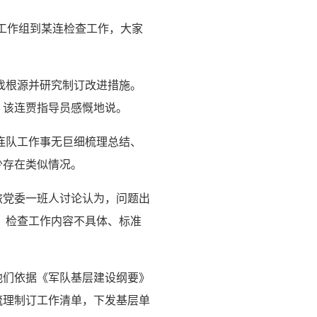
关工作组到某连检查工作，大家
找根源并研究制订改进措施。
，该连贾指导员感慨地说。
连队工作事无巨细梳理总结、
少存在类似情况。
旅党委一班人讨论认为，问题出
，检查工作内容不具体、标准
他们依据《军队基层建设纲要》
梳理制订工作清单，下发基层单