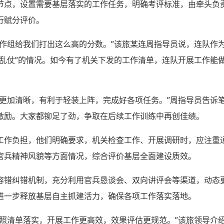
节点，设置需要基层落实的工作任务，明确考评标准，由牵头负
行赋分评价。
工作组给我们打出这么高的分数。”该旅某连周指导员说，连队作
打乱仗”的情况。如今有了机关下发的工作清单，连队开展工作能
路更加清晰，有利于轻装上阵，完成好各项任务。”周指导员告诉
激励。大家都铆足了劲，争取在后续工作训练中再创佳绩。
工作负担，他们明确要求，机关检查工作、开展调研时，应注重
官兵精神风貌等方面情况，综合评价基层全面建设质效。
容错纠错机制，充分利用官兵恳谈会、双向讲评会等渠道，动态
进一步释放基层自主抓建活力，确保各项工作落实落地。
对照清单落实，开展工作更高效，效果评估更规范。”该旅领导介