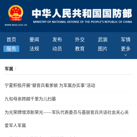
首页
要闻
发布
外交
武装
军情
服务
法规
动员
教育
图片
更多
军属
/
宁夏积极开展“替官兵看爹娘 为军属办实事”活动
九旬母亲跨越千里为儿扫墓
为光荣牌增添新荣光——军队代表委员与基层官兵共话社会关心关
爱军人军属