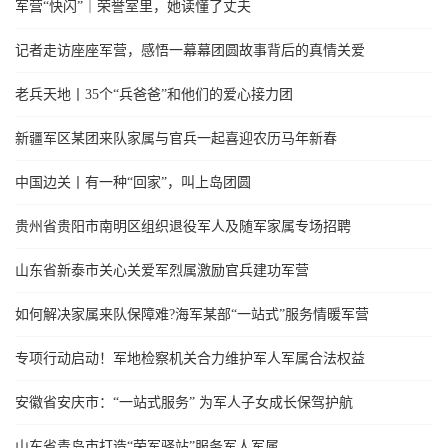
军营“快闪”｜荣誉室里，她读懂了丈夫
记者走访座座军营，感悟一幕幕团圆故事背后的真情关爱
老兵天地丨35个“兵爸爸”和他们的爱心接力团
新疆军区某团来队家属与官兵一起喜迎农历马年新春
中国边关丨有一种“回家”，叫上岛团圆
贵州省贵阳市南明区组织退役军人及随军家属专场招聘
山东省新泰市关心关爱军烈属激励官兵建功军营
如何解决家属来队保障难?海军某部“一站式”服务情暖军营
专项行动启动！军地检察机关合力维护军人军属合法权益
安徽省安庆市：“一站式服务” 为军人子女成长保驾护航
山东省青岛市打造“荣军驿站”服务军人军属