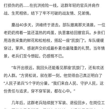
打损伤的药……在抗洪抢险一线，这群年轻的官兵并肩作
战、生死相依，结下了牢不可破的战友情、兄弟情。
鏖战40多天，洪峰终于退去。部队撤离那天清晨，一位
老奶奶挎着一篮还温热的鸡蛋，执意塞给回撤官兵。乡亲们
用连夜采集的鲜花和松柏枝，搭起一座“凯旋门”。车队缓缓
穿过，掌声、感谢声交织成最朴素也最隆重的礼赞。当年情
景，老兵们至今想起，仍感慨不已。
“车开出很远，我回头还能看见那座‘凯旋门’，还有欢送
的人群。”方贤松说，就在那一刻，他觉得自己真正明白了
“人民子弟兵”5个字的分量，“我们来自人民、守护人民，这
份责任与追求，穿不穿军装，都在心中。”
几年后，这群老兵陆续脱下军装、退役回乡，在岗位工