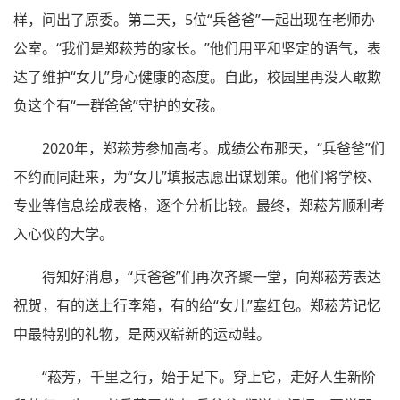
样，问出了原委。第二天，5位“兵爸爸”一起出现在老师办
公室。“我们是郑菘芳的家长。”他们用平和坚定的语气，表
达了维护“女儿”身心健康的态度。自此，校园里再没人敢欺
负这个有“一群爸爸”守护的女孩。
2020年，郑菘芳参加高考。成绩公布那天，“兵爸爸”们
不约而同赶来，为“女儿”填报志愿出谋划策。他们将学校、
专业等信息绘成表格，逐个分析比较。最终，郑菘芳顺利考
入心仪的大学。
得知好消息，“兵爸爸”们再次齐聚一堂，向郑菘芳表达
祝贺，有的送上行李箱，有的给“女儿”塞红包。郑菘芳记忆
中最特别的礼物，是两双崭新的运动鞋。
“菘芳，千里之行，始于足下。穿上它，走好人生新阶