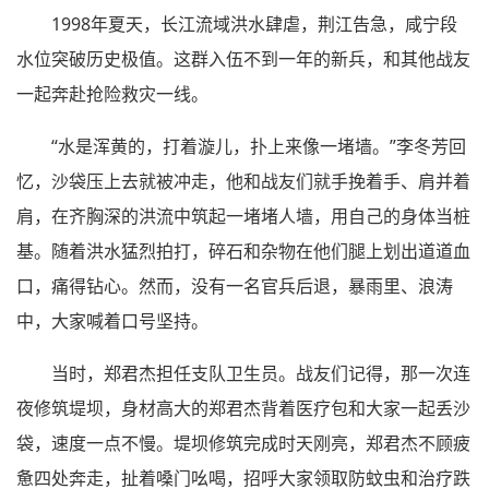
1998年夏天，长江流域洪水肆虐，荆江告急，咸宁段
水位突破历史极值。这群入伍不到一年的新兵，和其他战友
一起奔赴抢险救灾一线。
“水是浑黄的，打着漩儿，扑上来像一堵墙。”李冬芳回
忆，沙袋压上去就被冲走，他和战友们就手挽着手、肩并着
肩，在齐胸深的洪流中筑起一堵堵人墙，用自己的身体当桩
基。随着洪水猛烈拍打，碎石和杂物在他们腿上划出道道血
口，痛得钻心。然而，没有一名官兵后退，暴雨里、浪涛
中，大家喊着口号坚持。
当时，郑君杰担任支队卫生员。战友们记得，那一次连
夜修筑堤坝，身材高大的郑君杰背着医疗包和大家一起丢沙
袋，速度一点不慢。堤坝修筑完成时天刚亮，郑君杰不顾疲
惫四处奔走，扯着嗓门吆喝，招呼大家领取防蚊虫和治疗跌