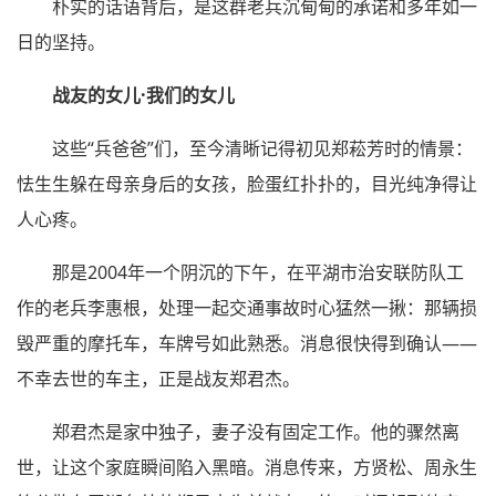
朴实的话语背后，是这群老兵沉甸甸的承诺和多年如一
日的坚持。
战友的女儿·我们的女儿
这些“兵爸爸”们，至今清晰记得初见郑菘芳时的情景：
怯生生躲在母亲身后的女孩，脸蛋红扑扑的，目光纯净得让
人心疼。
那是2004年一个阴沉的下午，在平湖市治安联防队工
作的老兵李惠根，处理一起交通事故时心猛然一揪：那辆损
毁严重的摩托车，车牌号如此熟悉。消息很快得到确认——
不幸去世的车主，正是战友郑君杰。
郑君杰是家中独子，妻子没有固定工作。他的骤然离
世，让这个家庭瞬间陷入黑暗。消息传来，方贤松、周永生