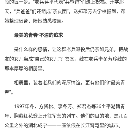
段的每一步。”老兵蒋平代表“兵爸爸”们送上祝福。开学那
天，“兵爸爸”们还组成“亲友团”，送郑菘芳去学校报到，帮
她整理宿舍，陪她熟悉校园。
最美的青春·不渝的追求
是什么样的感情，让这群老兵退役后仍亲如兄弟，把战
友的女儿当成“自己的女儿”？答案，藏在老兵李冬芳珍藏的
那本厚厚的相册里。
相册里，装着老兵们的深厚情谊，更有他们的“最美青
春”。
1997年冬，方贤松、李冬芳、郑君杰等36个平湖籍青
年，胸戴红花登上开往军营的列车。他们的目的地，是几百
公里之外的湖北咸宁——一座依偎在长江臂弯里的城市。