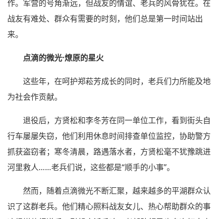
作。军营的号角渐远，但战友的情谊、老兵的风骨犹在。在
战友有难处、群众有需要的时刻，他们总是第一时间站出
来。
点滴的微光·燎原的星火
这些年，在呵护郑菘芳成长的同时，老兵们力所能及地
为社会作贡献。
退役后，方贤松和李冬芳在同一单位工作，看到街头自
行车屡屡失窃，他们利用休息时间排查单位监控，协助警方
抓获盗窃者；寒冬清晨，路遇落水者，方贤松毫不犹豫跳进
河里救人……老兵们说，这些都是“顺手的小事”。
然而，随着点滴微光不断汇聚，越来越多的平湖群众认
识了这群老兵。他们精心照料战友女儿、热心帮助群众的事