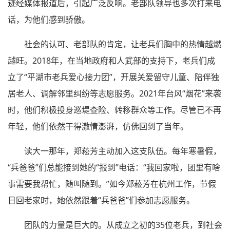
迹经媒体报道后，引起广泛反响。老部队领导也多次打来电
话，为他们感到骄傲。
社会的认可、老部队的肯定，让老兵们胸中的热情越燃
越旺。2018年，在当地政府和人武部的支持下，老兵们成
立了“平湖市老兵爱心接力团”，开展关爱留守儿童、陪伴独
居老人、调解邻里纠纷等志愿服务。2021年台风“烟花”来袭
时，他们积极投身巡堤查险、转移群众等工作。尽管已不再
年轻，他们依然干得激情澎湃，仿佛回到了当年。
读大一那年，郑菘芳主动加入这支队伍。每年寒暑假，
“兵爸爸”们总能接到她的“报到”电话：“我回家啦，团里有啥
事需要我帮忙，随叫随到。”如今郑菘芳在杭州工作，节假
日回老家时，她依然跟着“兵爸爸”们参加志愿服务。
团队的力量是巨大的。从成立之初的35位老兵，到社会