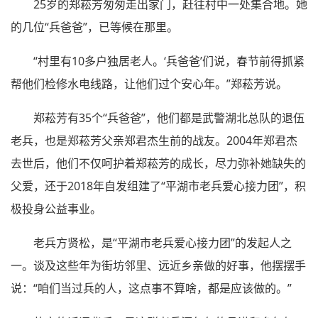
25岁的郑菘芳匆匆走出家门，赶往村中一处集合地。她
的几位“兵爸爸”，已等候在那里。
“村里有10多户独居老人。‘兵爸爸’们说，春节前得抓紧
帮他们检修水电线路，让他们过个安心年。”郑菘芳说。
郑菘芳有35个“兵爸爸”，他们都是武警湖北总队的退伍
老兵，也是郑菘芳父亲郑君杰生前的战友。2004年郑君杰
去世后，他们不仅呵护着郑菘芳的成长，尽力弥补她缺失的
父爱，还于2018年自发组建了“平湖市老兵爱心接力团”，积
极投身公益事业。
老兵方贤松，是“平湖市老兵爱心接力团”的发起人之
一。谈及这些年为街坊邻里、远近乡亲做的好事，他摆摆手
说：“咱们当过兵的人，这点事不算啥，都是应该做的。”