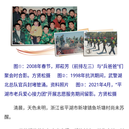
图①：2008年春节，郑菘芳（前排左三）与“兵爸爸”们
聚会时合影。方贤松摄 图②：1998年抗洪期间，武警湖
北总队官兵封堵管涌。资料照片 图③：2021年4月，“平
湖市老兵爱心接力团”开展志愿服务期间留影。方贤松摄
清晨，天色未明，浙江省平湖市新埭镇鱼圻塘村尚未苏
醒。