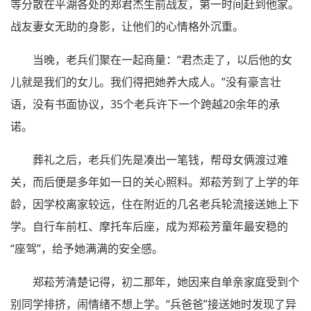
等分散在平湖各处的郑君杰生前战友，第一时间赶到他家。
战友妻女无助的身影，让他们的心情格外沉重。
当晚，老兵们聚在一起商量：“君杰走了，以后他的女
儿就是我们的女儿。我们得把她养大成人。”没有豪言壮
语，没有书面协议，35个老兵许下一个跨越20余年的承
诺。
葬礼之后，老兵们先是凑出一笔钱，帮母女俩渡过难
关，而后便是多年如一日的关心照料。郑菘芳到了上学的年
龄，因学校离家较远，住在附近的几名老兵轮流接送她上下
学。自行车前杠、摩托车后座，成为郑菘芳童年最安稳的
“座驾”，给予她满满的安全感。
郑菘芳清楚记得，初二那年，她因来自单亲家庭受到个
别同学排挤，闹情绪不想上学。“兵爸爸”接送她时发现了异