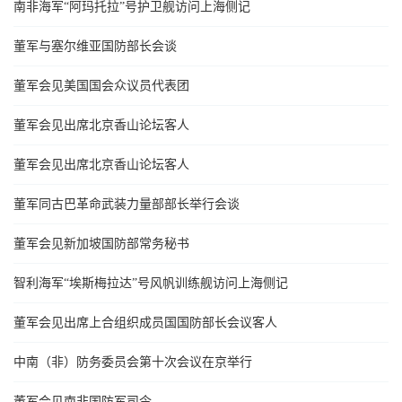
南非海军“阿玛托拉”号护卫舰访问上海侧记
董军与塞尔维亚国防部长会谈
董军会见美国国会众议员代表团
董军会见出席北京香山论坛客人
董军会见出席北京香山论坛客人
董军同古巴革命武装力量部部长举行会谈
董军会见新加坡国防部常务秘书
智利海军“埃斯梅拉达”号风帆训练舰访问上海侧记
董军会见出席上合组织成员国国防部长会议客人
中南（非）防务委员会第十次会议在京举行
董军会见南非国防军司令