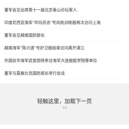
董军会见出席第十一届北京香山论坛客人
印度尼西亚海军“毕玛苏吉”号风帆训练舰再次访问上海
董军会见越南国防部长
越南海军“陈兴道”号护卫舰结束访问离开湛江
外国驻华海军武官团将参访海军大连舰艇学院等单位
董军与莫桑比克国防部长举行会谈
轻触这里，加载下一页
1/2