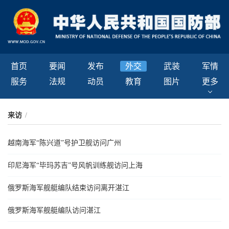
首页
要闻
发布
外交
武装
军情
服务
法规
动员
教育
图片
更多
来访
/
越南海军“陈兴道”号护卫舰访问广州
印尼海军“毕玛苏吉”号风帆训练舰访问上海
俄罗斯海军舰艇编队结束访问离开湛江
俄罗斯海军舰艇编队访问湛江