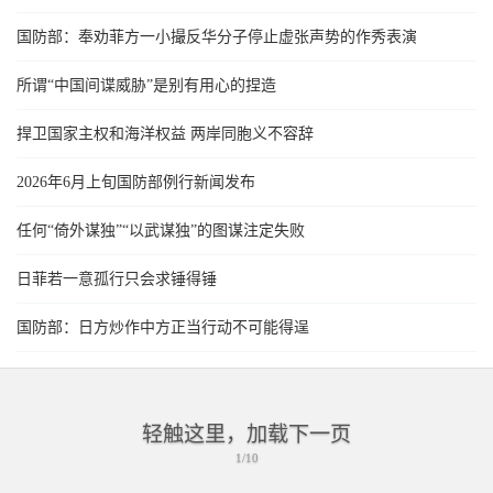
国防部：奉劝菲方一小撮反华分子停止虚张声势的作秀表演
所谓“中国间谍威胁”是别有用心的捏造
捍卫国家主权和海洋权益 两岸同胞义不容辞
2026年6月上旬国防部例行新闻发布
任何“倚外谋独”“以武谋独”的图谋注定失败
日菲若一意孤行只会求锤得锤
国防部：日方炒作中方正当行动不可能得逞
轻触这里，加载下一页
1/10