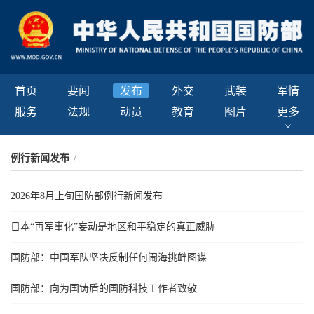
首页
要闻
发布
外交
武装
军情
服务
法规
动员
教育
图片
更多
例行新闻发布
/
2026年8月上旬国防部例行新闻发布
日本“再军事化”妄动是地区和平稳定的真正威胁
国防部：中国军队坚决反制任何闹海挑衅图谋
国防部：向为国铸盾的国防科技工作者致敬