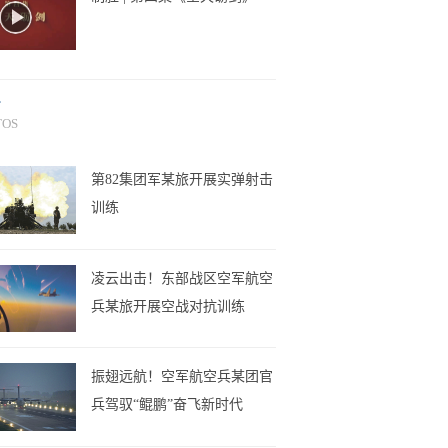
片
TOS
第82集团军某旅开展实弹射击
训练
凌云出击！东部战区空军航空
兵某旅开展空战对抗训练
振翅远航！空军航空兵某团官
兵驾驭“鲲鹏”奋飞新时代