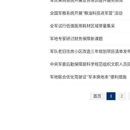
军队采购系统开展业务培训提升服务质效
全国军粮系统开展“粮油科技进军营”活动
全军试行低值医用耗材区域带量集采
军地专家研讨财务保障新课题
军队老旧住房小区改造三年规划项目清单发
中央军委后勤保障部科学规范组织文职人员
军地联合优化驾驶证“军本换地本”便利措施
首页
1
2