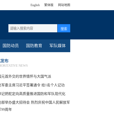
English
繁体版
网站地图
搜索
国防动员
国防教育
军队媒体
威发布
HORITATIVE NEWS
国元首外交的世界情怀与大国气派
央军委主席习近平签署通令 给1名个人记功
书记把舵定向高质量推进国防和军队现代化
防部举办盛大招待会 热烈庆祝中国人民解放军
军99周年