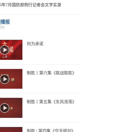
026年7月国防部例行记者会文字实录
频播报
OS
何为承诺
制胜丨第六集《联战联胜》
制胜丨第五集《东风浩荡》
制胜 | 第四集《空天砺剑》