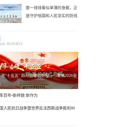
那一排排看似单薄的身躯，正
是守护祖国和人民坚实的防线
题
IAL REPORTS
进“十五五” 跃马扬鞭启新程——聚焦2026全
会
军百年•新样貌 新作为
国人民抗日战争暨世界反法西斯战争胜利80