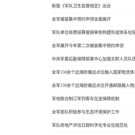
新版《军队卫生监督规定》出台
全军被装集中预约申领全面展开
军队单位经费结算报销审核构建形成体系化
全军展开今年第二次被装集中预约申领
中央军委后勤保障部某中心加强文职人员队
全军150余个边海防偏远点位融入国家物流体
全军150余个边海防偏远点位开通邮路融入物
军地联合制订军列客车在途保障机制
全军部队积极参与生态环境保护工作
军队房地产评估日趋科学化专业化规范化