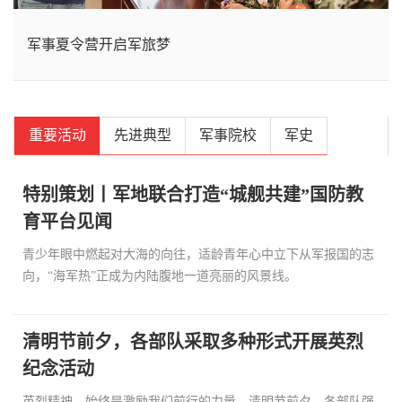
第七十七集团军某部开展国防教育进校园活动
军事夏令营开启军旅梦
重要活动
先进典型
军事院校
军史
特别策划丨军地联合打造“城舰共建”国防教
育平台见闻
青少年眼中燃起对大海的向往，适龄青年心中立下从军报国的志
向，“海军热”正成为内陆腹地一道亮丽的风景线。
清明节前夕，各部队采取多种形式开展英烈
纪念活动
英烈精神，始终是激励我们前行的力量。清明节前夕，各部队强