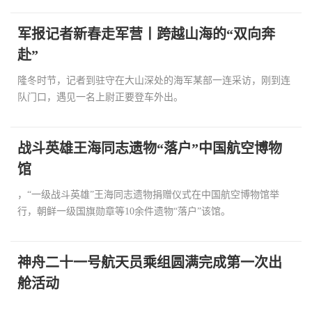
军报记者新春走军营丨跨越山海的“双向奔
赴”
隆冬时节，记者到驻守在大山深处的海军某部一连采访，刚到连
队门口，遇见一名上尉正要登车外出。
战斗英雄王海同志遗物“落户”中国航空博物
馆
，“一级战斗英雄”王海同志遗物捐赠仪式在中国航空博物馆举
行，朝鲜一级国旗勋章等10余件遗物“落户”该馆。
神舟二十一号航天员乘组圆满完成第一次出
舱活动