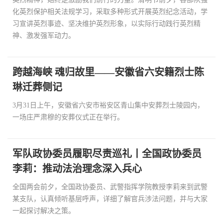
化英烈保护相关法规学习，采取多种形式开展英烈纪念活动，学
习宣讲英烈事迹、坚决维护英烈形象，以实际行动践行英烈精
神、激发强军动力。
跨越海峡 魂归故里——安徽省六安籍烈士陈
琳迁葬侧记
3月31日上午，安徽省六安市裕安区青山集中安葬烈士陵园内，
一场庄严肃穆的安葬仪式正在举行。
军队政协委员履职尽责巡礼丨全国政协委员
李莉：推动法治理念深入兵心
全国两会前夕，全国政协委员、武警指挥学院教授李莉来到武警
某支队，认真倾听基层呼声，详细了解官兵涉法问题，并与大家
一起探讨解决之策。