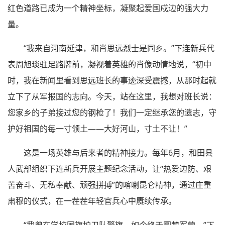
红色道路已成为一个精神坐标，凝聚起爱国戍边的强大力
量。
“我来自河南延津，和肖思远烈士是同乡。”下连新兵代
表周旭琰驻足路牌前，凝视着英雄的肖像动情地说，“初中
时，我在新闻里看到思远班长的事迹深受震撼，从那时起就
立下了从军报国的志向。今天，站在这里，我想对班长说：
您家乡的子弟接过您的钢枪了！我们一定继承您的遗志，守
护好祖国的每一寸领土——大好河山，寸土不让！”
这是一场英雄与后来者的精神接力。每年6月，和田县
人武部组织下连新兵开展主题纪念活动，让“热爱边防、艰
苦奋斗、无私奉献、顽强拼搏”的喀喇昆仑精神，通过庄重
肃穆的仪式，在一茬茬年轻官兵心中赓续传承。