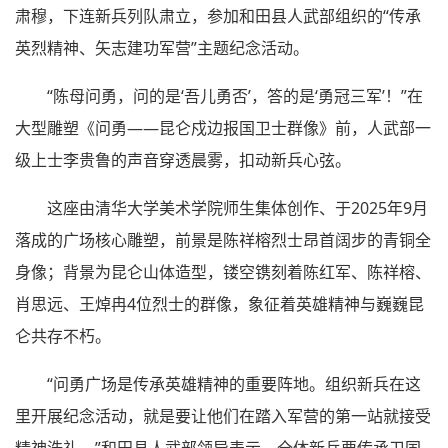
肃穆，下连新兵列队肃立，参加和田县人武部组织的“传承
英烈精神、矢志建功军营”主题纪念活动。
“陈母问勇，问的是‘吾儿勇否’，答的是‘勇冠三军’！”在
大型雕塑《问勇——昆仑戍边报国卫士群像》前，人武部一
级上士李贵鲁的声音穿透晨雾，扣动新兵心弦。
这座由清华大学美术学院师生集体创作、于2025年9月
落成的广场核心雕塑，前景是陈祥榕烈士昂首阔步的青铜全
身像；背景为昆仑山体造型，镂空镌刻着陈红军、陈祥榕、
肖思远、王焯冉4位烈士的群像，象征着英雄精神与巍巍昆
仑共存不朽。
“问勇广场是传承英雄精神的重要阵地。组织新兵在这
里开展纪念活动，就是要让他们在踏入军营的第一站就接受