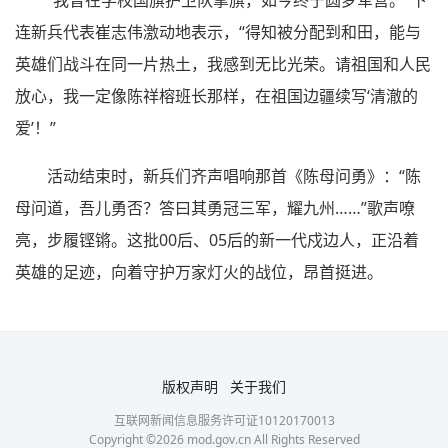
“我曾在学校国旗护卫队擎旗，如今终于圆梦军营。”下
连新兵代表崔志伟激动地表示，“得知被分配到和田，能与
英雄们战斗在同一片热土，我感到无比光荣。请祖国和人民
放心，我一定像陈祥榕班长那样，在祖国边疆续写‘清澈的
爱’！”
活动结束时，新兵们齐声唱响那首《陈母问勇》：“陈
母问道，吾儿勇否？答曰其勇冠三军，耀九州……”歌声嘹
亮，步履铿锵。这批00后、05后的新一代戍边人，正沿着
英雄的足迹，向着守护万家灯火的战位，昂首挺进。
版权声明
关于我们
互联网新闻信息服务许可证10120170013
Copyright ©
2026
mod.gov.cn All Rights Reserved