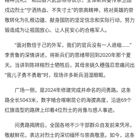
精神洗礼。”和田县人武部领导表示，全体新兵要传承卫国
戍边烈士“宁洒热血、不失寸土”的崇高精神，将对英雄的崇
敬转化为扎根边疆、献身国防的坚定信念和实际行动，努力
锻造成为让祖国放心、让人民安心的合格军人。
“面对数倍于己的外军，我们的官兵没有一人退缩……”
李贵鲁的深情讲述，将新兵们的思绪带回到2020年那个夏
天。当讲到陈祥榕烈士牺牲后，其母亲姚久穗强忍悲痛问出
“我儿子勇不勇敢”时，现场许多新兵泪湿眼眶。
广场一侧，是2024年修建完成并命名的问勇路。这条
路全长5043米，数字暗合喀喇昆仑的海拔高度，沿途69个
红旗造型的路牌上印着4位烈士的肖像与感人事迹。
问勇路揭牌后，全国各地不少干部群众自发前来凭吊，
敬献鲜花，表达对烈士的深切缅怀与崇高敬意。如今，这条