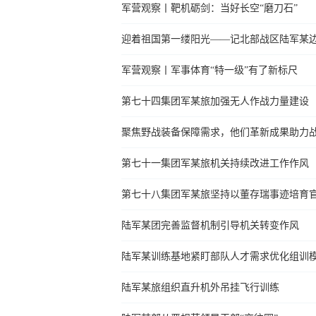
军营观察丨靶机砺剑：当好长空“磨刀石”
迎着祖国第一缕阳光——记北部战区陆军某
军营观察丨军事体育“特一级”有了新标尺
第七十四集团军某旅加强无人作战力量建设
聚焦野战装备保障需求，他们革新成果助力
第七十一集团军某旅机关持续改进工作作风
第七十八集团军某旅坚持以董存瑞事迹培育
陆军某团完善监督机制引导机关转变作风
陆军某训练基地紧盯部队人才需求优化组训
陆军某旅组织直升机外吊挂飞行训练