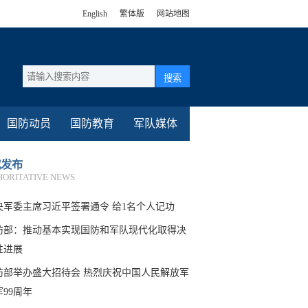
English
繁体版
网站地图
搜索
国防动员
国防教育
军队媒体
威发布
HORITATIVE NEWS
央军委主席习近平签署通令 给1名个人记功
防部：推动基本实现国防和军队现代化取得决
性进展
防部举办盛大招待会 热烈庆祝中国人民解放军
军99周年