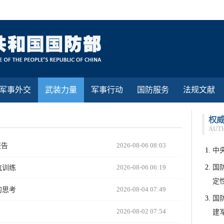
军事外交
武装力量
军事行动
国防服务
法规文献
权
AUT
2026-08-06 08:03
报告
中
2026-08-06 06:19
国
抗训练
定
2026-08-04 07:49
的思考
国
2026-08-02 07:54
建