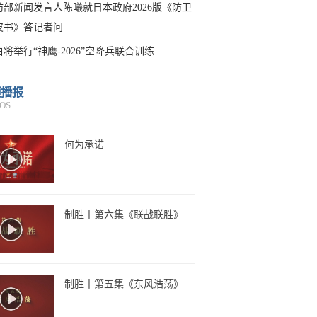
防部新闻发言人陈曦就日本政府2026版《防卫
皮书》答记者问
将举行“神鹰-2026”空降兵联合训练
频播报
OS
何为承诺
制胜丨第六集《联战联胜》
制胜丨第五集《东风浩荡》