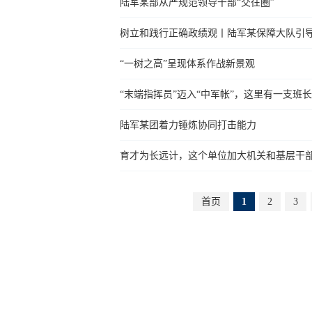
陆军某部从严规范领导干部“交往圈”
树立和践行正确政绩观丨陆军某保障大队引
“一树之高”呈现体系作战新景观
“末端指挥员”迈入“中军帐”，这里有一支班
陆军某团着力锤炼协同打击能力
育才为长远计，这个单位加大机关和基层干
首页
1
2
3