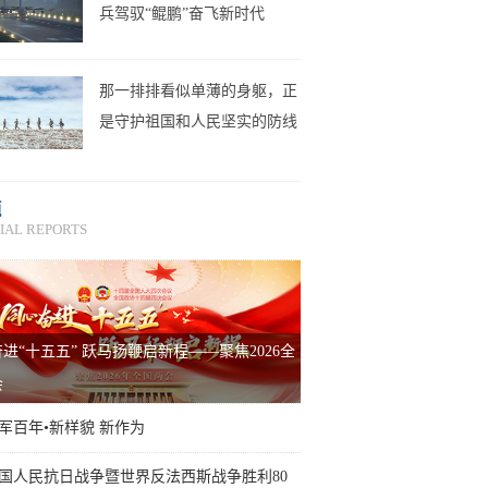
兵驾驭“鲲鹏”奋飞新时代
那一排排看似单薄的身躯，正
是守护祖国和人民坚实的防线
题
IAL REPORTS
进“十五五” 跃马扬鞭启新程——聚焦2026全
会
军百年•新样貌 新作为
国人民抗日战争暨世界反法西斯战争胜利80