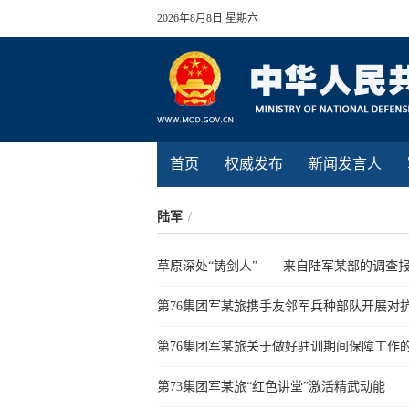
2026年8月8日 星期六
首页
权威发布
新闻发言人
陆军
/
草原深处“铸剑人”——来自陆军某部的调查
第76集团军某旅携手友邻军兵种部队开展对
第76集团军某旅关于做好驻训期间保障工作
第73集团军某旅“红色讲堂”激活精武动能