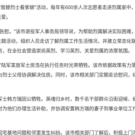
展“我替烈士看爹娘”活动，每年有600余人次志愿者走进烈属家
关爱。
的告慰。”该市退役军人事务局领导说，为帮助烈属解决实际困难
”主题活动，组织人员走访了解烈属工作生活情况，并建立常态化
务，在全社会营造崇尚英烈、学习英烈、关爱烈属的浓厚氛围。
。”陆军某旅军士房浩在执行任务时光荣牺牲。该市依据政策有力
为烈士父母协调解决住房。同时，该市相关部门定期走访慰问，
军士韩方瑞因公牺牲。英魂归乡时，数千名干部群众沿街迎候、
时为他们办理生活补助，并协调安置韩方瑞的妻子到事业单位工
因宅基地问题和邻里发生纠纷。该市相关部门了解后，积极上门