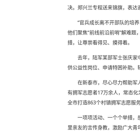
决。郑兴兰专程送来锦旗，表达
“官兵成长离不开部队的培
他们聚焦“前线前沿前哨”解难题
措，让尊崇看得见、摸得着。
去年，陆军某部军士张庆家
供公益性岗位、申请特困补助。
在新泰市，尽心尽力帮助军
有拥军志愿者17万余人，常态
全市打造863个村镇拥军志愿服
一项项活动、一个个举措，
里亲友的言传身教，激励广大青