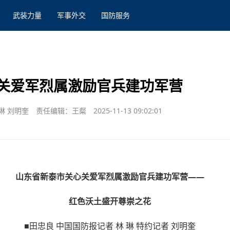
武装力量
军事外交
国防服务
关爱军烈属激励官兵建功军营
琳 刘明奎
责任编辑：王粲
2025-11-13 09:02:01
山东省新泰市关心关爱军烈属激励官兵建功军营——
红色沃土盛开尊崇之花
■田忠良 中国国防报记者 林 琳 特约记者 刘明奎