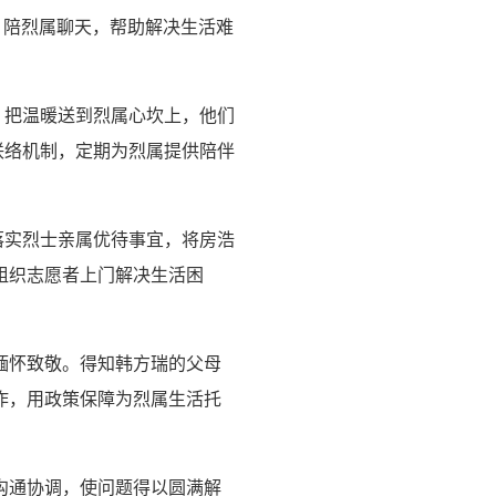
中，陪烈属聊天，帮助解决生活难
，把温暖送到烈属心坎上，他们
联络机制，定期为烈属提供陪伴
落实烈士亲属优待事宜，将房浩
组织志愿者上门解决生活困
缅怀致敬。得知韩方瑞的父母
作，用政策保障为烈属生活托
沟通协调，使问题得以圆满解