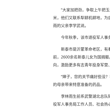
“大家加把劲，争取上午把
米，他们又联系犁耕机耕地，为
雨的父亲李学武说。
今年秋季，该市退役军人事务
新泰市是沂蒙革命老区，有着
前，2600余名新泰儿女为国
向，激励更多有志青年投身军营
“婶子，您的关节痛好些没？
的母亲带来特意准备的药品。
李林雨生前系武警湖北总队随
役军人事务局工作人员、社会热