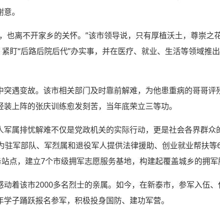
谢意。
养，也离不开家乡的关怀。”该市领导说，只有厚植沃土，尊崇之
，紧盯“后路后院后代”办实事，并在医疗、就业、生活等领域推
中突遇变故。该市相关部门及时靠前解难，为他患重病的哥哥评
轻装上阵的张庆训练愈发刻苦，当年底荣立三等功。
人军属排忧解难不仅是党政机关的实际行动，更是社会各界群众
化为驻军部队、军烈属和退役军人提供法律援助、创业就业帮扶等
务站点，建立7个市级拥军志愿服务基地，构建起覆盖城乡的拥军
感动着该市2000多名烈士的亲属。如今，在新泰市，参军入伍
年学子踊跃报名参军，积极投身国防、建功军营。