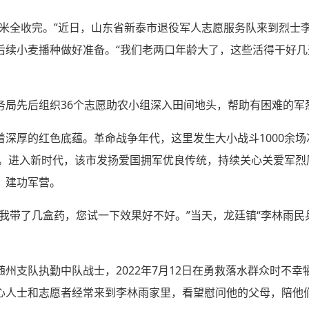
玉米全收完。”近日，山东省新泰市退役军人志愿服务队来到烈士
后续小麦播种做好准备。“我们老两口年龄大了，这些活得干好几
局先后组织36个志愿助农小组深入田间地头，帮助有困难的军烈
深厚的红色底蕴。革命战争年代，这里发生大小战斗1000余场
捐躯。进入新时代，该市发扬爱国拥军优良传统，持续关心关爱军
、建功军营。
我带了几盒药，您试一下效果好不好。”当天，龙廷镇“李林雨民
州支队执勤中队战士，2022年7月12日在勇救落水群众时不
心人士和志愿者经常来到李林雨家里，看望慰问他的父母，陪他