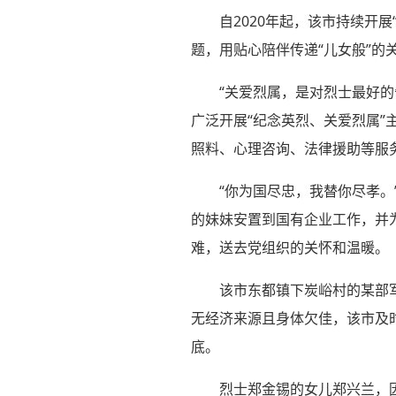
自2020年起，该市持续开
题，用贴心陪伴传递“儿女般”的
“关爱烈属，是对烈士最好
广泛开展“纪念英烈、关爱烈属
照料、心理咨询、法律援助等服
“你为国尽忠，我替你尽孝
的妹妹安置到国有企业工作，并
难，送去党组织的关怀和温暖。
该市东都镇下炭峪村的某部
无经济来源且身体欠佳，该市及
底。
烈士郑金锡的女儿郑兴兰，