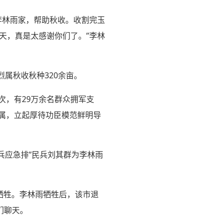
李林雨家，帮助秋收。收割完玉
天，真是太感谢你们了。”李林
属秋收秋种320余亩。
次，有29万余名群众拥军支
烈属，立起厚待功臣模范鲜明导
兵应急排”民兵刘其群为李林雨
幸牺牲。李林雨牺牲后，该市退
们聊天。