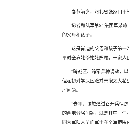
春节前夕，河北省张家口市
记者和陆军第81集团军某
的父母和孩子。
这是肖迪的父母和孩子第一
平时全靠姥爷姥姥照顾。一家人
“跨战区、跨军兵种调动，
但起初对解决困难并未抱太大希
房问题。
“去年，该旅通过召开兵情恳
的两地分居问题，就是其中一件
同为军队人员的军士在全军范围