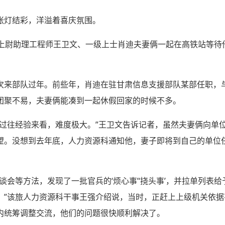
张灯结彩，洋溢着喜庆氛围。
旅上尉助理工程师王卫文、一级上士肖迪夫妻俩一起在高铁站等待
次来部队过年。前些年，肖迪在驻甘肃信息支援部队某部任职，与
团聚不易，夫妻俩能凑到一起休假回家的时候不多。
以过往经验来看，难度极大。”王卫文告诉记者，虽然夫妻俩向单
望。没想到去年底，人力资源科通知他，妻子即将到自己的单位
谈会等方法，发现了一批官兵的‘烦心事’‘挠头事’，并拉单列表
。”该旅人力资源科干事王强介绍说，当时，正赶上上级机关依
内统筹调整交流，他们的问题很快顺利解决了。