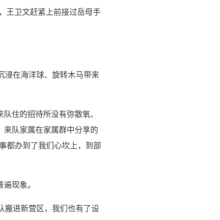
上，王卫文赶紧上前接过岳母手
沉浸在海洋球、旋转木马带来
来队住的招待所没有弥散氧、
，来队家属在家属群中分享的
实事都办到了我们心坎上，到部
普遍现象。
连队搬进新营区，我们也有了设