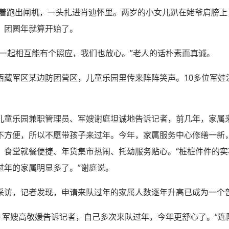
欢叫着跑出闸机，一头扎进肖迪怀里。两岁的小女儿趴在姥爷肩膀
，团圆年就算开始了。
在一起相互能有个照应，我们也放心。”老人的话朴素而真诚。
西藏军区某边防团营区，儿童乐园里传来阵阵笑声。10多位军娃
儿童乐园兼职管理员、军嫂谢庭坦诚地告诉记者，前几年，家属
不方便，所以不愿带孩子来过年。今年，家属服务中心修缮一新
：食堂就餐便捷、年货集市热闹、托幼服务贴心。“桩桩件件的
过年的家属明显多了。”谢庭说。
采访，记者发现，申请来队过年的家属人数逐年升高已成为一个
区，军嫂高敬媛告诉记者，自己多次来队过年，今年更舒心了。“