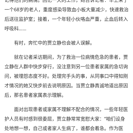
记得他们的病情。回忆一天的工作，她告诉记者：早上来了
一个68岁的老人，重度感染导致血小板大量减少，快速救治
后送往监护室；接着，一个年轻小伙咯血严重，止血后转入
呼吸科……
有时，奔忙中的贾立静也会被人误解。
就在记者采访期间，为了救治一位病情危急的患者，贾
立静在人群中快步穿行，没注意到另一位患者家属的急切询
问，被埋怨态度不好。处理完手头的事，从同事口中得知刚
才情况的她又快步前去说明原因。当贾立静真诚地道出原因
后，那名患者家属表示理解。
面对出现患者或家属不理解不配合的情况，一些年轻医
护人员有时感到很委屈，贾立静常常宽慰大家：“咱们设身
处地想一想，自己或者家人生病了，谁都会着急。作为医