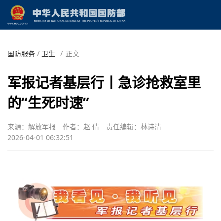
国防服务
/
卫生
/
正文
军报记者基层行丨急诊抢救室里
的“生死时速”
来源：解放军报
作者：赵 倩
责任编辑：林诗清
2026-04-01 06:32:51