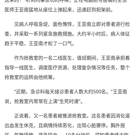
送来的！”听到同事急切的呼唤，正在电脑前写医嘱的主治
医师王亚南猛地从座位上弹起来，迅速赶到担架前。
见病人呼吸急促、面色憔悴，王亚南立即对患者进行检
查，并采取一系列紧急施救措施。大约半小时后，病人体征
趋于平稳，王亚南才松了一口气。
作为抢救室的一名二线医生，值班期间，王亚南承担着
指导一线医生、调度医疗资源、处理复杂情况等任务，整个
抢救室的运转由他统筹。
“近期，急诊科每天接诊患者人数大约500名。”王亚南
说，抢救室内常常在上演“生死时速”。
正说着，又一名患者被推进抢救室。这名患者因消化道
出血发生休克，且病情持续恶化，出现心脏骤停。胸外按