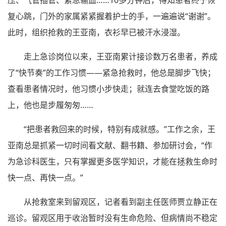
压、气管插管、紧急输血……10多分钟后，得知患者终于恢
复心跳，门外的家属紧紧握着护士的手，一遍遍说“谢谢”。
此时，组织抢救的王亚南，衣衫早已被汗水浸湿。
走上急诊岗位以来，王亚南累计接诊数万名患者，养成
了“快节奏”的工作习惯——紧急抢救时，他总是脚步飞快；
查看患者情况时，他习惯小步快走；就连去食堂吃饭的路
上，他也是步履匆匆……
“把患者救回来的时候，特别有成就感。”工作之余，王
亚南总是抓紧一切时间看文献、翻书籍、参加研讨会，“作
为急诊科医生，只有掌握更多医学知识，才能在拯救生命时
快一点、再快一点。”
从抢救室来到留观区，记者看到副主任医师贾立静正在
巡诊。留观区用于收治暂时没有生命危险、但病情尚不稳定