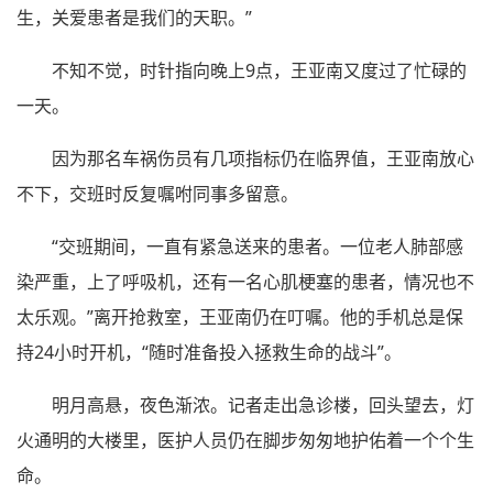
生，关爱患者是我们的天职。”
不知不觉，时针指向晚上9点，王亚南又度过了忙碌的
一天。
因为那名车祸伤员有几项指标仍在临界值，王亚南放心
不下，交班时反复嘱咐同事多留意。
“交班期间，一直有紧急送来的患者。一位老人肺部感
染严重，上了呼吸机，还有一名心肌梗塞的患者，情况也不
太乐观。”离开抢救室，王亚南仍在叮嘱。他的手机总是保
持24小时开机，“随时准备投入拯救生命的战斗”。
明月高悬，夜色渐浓。记者走出急诊楼，回头望去，灯
火通明的大楼里，医护人员仍在脚步匆匆地护佑着一个个生
命。