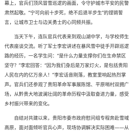
幕上，官兵们顶风冒雪巡逻的画面，令守护城市平安的民警
肃然起敬。“宁可向前十步死，绝不后退半步生”的铿锵誓
言，让城市卫士与边关勇士的心同频共振。
当天下午，连队官兵代表来到观山湖中学，与学校师生
代表座谈交流。听了军士李宏讲述在暴风雪中徒手开辟巡逻
路的经历，一名学生问：“是什么力量支撑你们在生命禁区
坚守？”李宏回答：“因为我们身后是万家灯火，是包括贵阳
人民在内的亿万亲人！”李宏话音刚落，教室里响起热烈掌
声。官兵们还参观了贵阳革命军事展陈馆、平原哨村双拥广
场，从黔贵大地波澜壮阔的革命历程中汲取奋进力量，感受
乡村振兴带来的变化。
自结对共建以来，贵阳市委市政府慰问组专程奔赴雪域
高原，面对面倾听官兵心声，现场协调解决实际困难——从