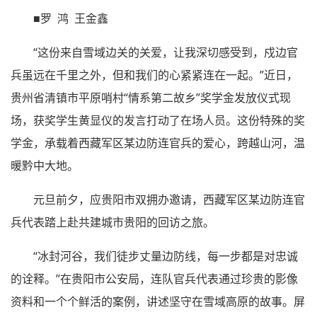
■罗 鸿 王金鑫
“这份来自雪域边关的关爱，让我深切感受到，戍边官
兵虽远在千里之外，但和我们的心紧紧连在一起。”近日，
贵州省清镇市平原哨村“情系第二故乡”奖学金发放仪式现
场，获奖学生黄显仪的发言打动了在场人员。这份特殊的奖
学金，承载着西藏军区某边防连官兵的爱心，跨越山河，温
暖黔中大地。
元旦前夕，应贵阳市双拥办邀请，西藏军区某边防连官
兵代表踏上赴共建城市贵阳的回访之旅。
“冰封河谷，我们徒步丈量边防线，每一步都是对忠诚
的诠释。”在贵阳市公安局，连队官兵代表通过珍贵的影像
资料和一个个鲜活的案例，讲述坚守在雪域高原的故事。屏