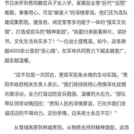
节日关怀到贵阳籍官兵子女入学、家属就业等“后代”“后院”
难题，事事用心，尽显“娘家人”的深情厚谊。他们还为连队
建成集影院、健身房、阅览室等多功能于一体的“强军文化
馆”，打造成官兵的“精神家园”。“执勤归来能看新片、读好
书，文化生活充实多了！”一位战士感慨道。如今，这条跨
越4000余公里的“连心路”，在军地共同努力下越走越宽广、
越走越温暖。
“这不仅是一次回访，更是军民鱼水情的生动实践。”贵
阳市政府相关负责人表示，“我们将持续用心用情深化双拥
共建活动，全力打造边防官兵稳固、温暖的大后方。”部队
带队领导动情回应：“贵阳人民的深情厚谊，已化作我们忠
诚戍边的不竭动力。这份亲情，边关将士永志不忘！”
从雪域高原到林城贵阳，从物质支持到精神激励，这场