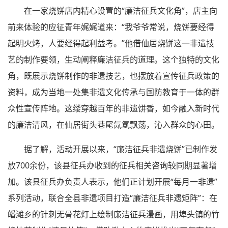
在一家烧饼店内精心设置的“廉洁征兵文化角”，店主向
前来体验的应征青年娓娓道来：“我爷爷常说，烧饼要经得
起明火烤，人要经得起利益考。”他借仙居烧饼这一非遗技
艺的制作要领，生动阐释廉洁征兵的道理。这个独特的文化
角，既展示烧饼制作的非遗技艺，也摆放着宣传征兵政策的
资料，成为当地一处集非遗文化传承与国防教育于一体的群
众性宣传阵地。这缕穿越百年的非遗饼香，如今融入新时代
的廉洁清风，在仙居街头巷尾氤氲飘荡，沁入群众的心田。
据了解，活动开展以来，“廉洁征兵非遗烧饼”已制作发
放700余份，该县征兵办收到的征兵相关咨询较同期显著增
加。该县征兵办负责人表示，他们正计划开展“每月一非遗”
系列活动，联合全县非遗项目打造“廉洁征兵非遗矩阵”：在
皤滩乡的针刺无骨花灯上绘制廉洁征兵漫画，用埠头镇的竹