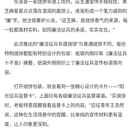
在该县一家烧饼非遗工坊内，店主潘金伟手指轻捻，黑
芝麻星星点点落在湿润的面饼上，逐渐形成一个笔力遒劲的
“廉”字。他注视着炉火说，“这芝麻，是烧饼香气的来源，每
一粒都真材实料，如同廉洁征兵的承诺，实实在在。”
此次推出的“廉洁征兵非遗烧饼”与普通烧饼不同，每份
特制烧饼都配有特别设计的包装：纸袋内侧印有《廉洁征兵
十不准》摘要，纸袋外侧则印上了廉洁征兵宣传标语等内
容。
打开烧饼包装，就会看到一张精心设计的卡片——“阳
光征兵监督卡”，上面印有各级廉洁征兵监督渠道。“买烧饼
时，老板特意提醒我看监督卡上的内容。”应征青年王浩然
说，这种在生活场景中的提醒，比单纯的宣传材料更有温
度，让人印象更深刻。