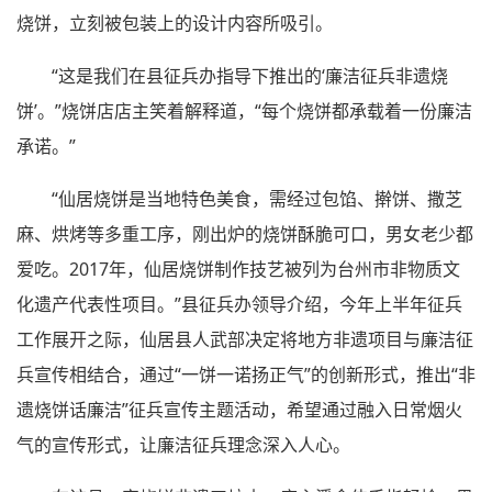
烧饼，立刻被包装上的设计内容所吸引。
“这是我们在县征兵办指导下推出的‘廉洁征兵非遗烧
饼’。”烧饼店店主笑着解释道，“每个烧饼都承载着一份廉洁
承诺。”
“仙居烧饼是当地特色美食，需经过包馅、擀饼、撒芝
麻、烘烤等多重工序，刚出炉的烧饼酥脆可口，男女老少都
爱吃。2017年，仙居烧饼制作技艺被列为台州市非物质文
化遗产代表性项目。”县征兵办领导介绍，今年上半年征兵
工作展开之际，仙居县人武部决定将地方非遗项目与廉洁征
兵宣传相结合，通过“一饼一诺扬正气”的创新形式，推出“非
遗烧饼话廉洁”征兵宣传主题活动，希望通过融入日常烟火
气的宣传形式，让廉洁征兵理念深入人心。