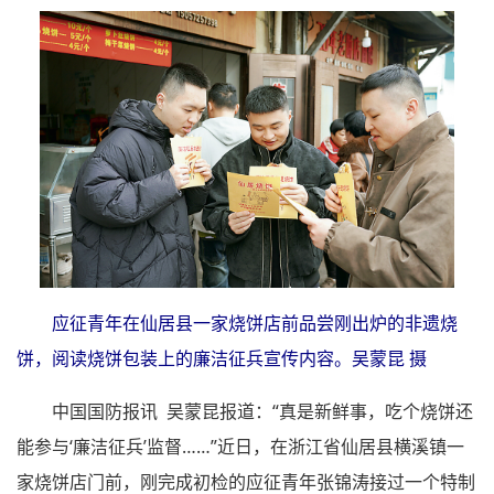
应征青年在仙居县一家烧饼店前品尝刚出炉的非遗烧
饼，阅读烧饼包装上的廉洁征兵宣传内容。吴蒙昆 摄
中国国防报讯 吴蒙昆报道：“真是新鲜事，吃个烧饼还
能参与‘廉洁征兵’监督……”近日，在浙江省仙居县横溪镇一
家烧饼店门前，刚完成初检的应征青年张锦涛接过一个特制