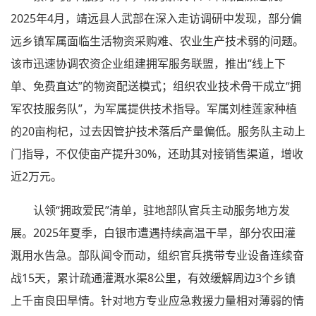
2025年4月，靖远县人武部在深入走访调研中发现，部分偏
远乡镇军属面临生活物资采购难、农业生产技术弱的问题。
该市迅速协调农资企业组建拥军服务联盟，推出“线上下
单、免费直达”的物资配送模式；组织农业技术骨干成立“拥
军农技服务队”，为军属提供技术指导。军属刘桂莲家种植
的20亩枸杞，过去因管护技术落后产量偏低。服务队主动上
门指导，不仅使亩产提升30%，还助其对接销售渠道，增收
近2万元。
认领“拥政爱民”清单，驻地部队官兵主动服务地方发
展。2025年夏季，白银市遭遇持续高温干旱，部分农田灌
溉用水告急。部队闻令而动，组织官兵携带专业设备连续奋
战15天，累计疏通灌溉水渠8公里，有效缓解周边3个乡镇
上千亩良田旱情。针对地方专业应急救援力量相对薄弱的情