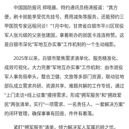
中国国防报讯 郑晓晨、特约通讯员杨涛报道：“真方
便，刷卡就能享受优先挂号、费用减免等服务，还能预约三
甲医院专家远程问诊！”1月中旬，甘肃省白银市平川区现役
军人张元缇的父亲张建国，拿着新办的就医卡连连称赞。这
是白银市深化“军地互办实事”工作机制的一个生动缩影。
2025年以来，白银市聚焦需求清单化、服务精准化、
成效可视化，大力完善“军地互办实事”工作机制：由市退役
军人事务局牵头，整合卫健、文旅等多部门资源，联动驻地
部队成立需求共研、资源共享、难题共解的工作专班，通过
“上门走访+线上征集”摸排需求，形成“拥军服务”和“拥政爱
民”两张清单，实行“一项需求、一名责任人、一套解决方案”
的闭环管理，确保事事有回音、件件有着落。
紧盯“拥军服务”清单，倾力解决军人军属后顾之忧。