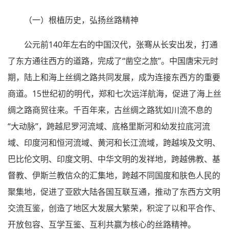
（一）根植历史，弘扬丝路精神
公元前140年左右的中国汉代，张骞从长安出发，打通
了东方通往西方的道路，完成了“凿空之旅”。中国唐宋元时
期，陆上和海上丝绸之路共同发展，成为连接东西方的重要
商道。15世纪初的明代，郑和七次远洋航海，促进了海上丝
绸之路商贸往来。千百年来，古丝绸之路犹如川流不息的
“大动脉”，跨越尼罗河流域、底格里斯河和幼发拉底河流
域、印度河和恒河流域、黄河和长江流域，跨越埃及文明、
巴比伦文明、印度文明、中华文明的发祥地，跨越佛教、基
督教、伊斯兰教信众的汇集地，跨越不同国度和肤色人民的
聚集地，促进了亚欧大陆各国互联互通，推动了东西方文明
交流互鉴，创造了地区大发展大繁荣，积淀了以和平合作、
开放包容、互学互鉴、互利共赢为核心的丝路精神。