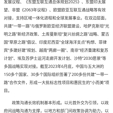
发展议程、《东盟互联互通总体规划2025》、东盟印太展
望、非盟《2063年议程》、欧盟欧亚互联互通战略等有效
对接，支持区域一体化进程和全球发展事业。在双边层面，
共建“一带一路”与俄罗斯欧亚经济联盟建设、哈萨克斯坦“光
明之路”新经济政策、土库曼斯坦“复兴丝绸之路”战略、蒙古
国“草原之路”倡议、印度尼西亚“全球海洋支点”构想、菲律
宾“多建好建”规划、越南“两廊一圈”、南非“经济重建和复苏
计划”、埃及苏伊士运河走廊开发计划、沙特“2030愿景”等
多国战略实现对接。截至2023年6月底，中国与五大洲的
150多个国家、30多个国际组织签署了200多份共建“一带一
路”合作文件，形成一大批标志性项目和惠民生的“小而美”项
目。
政策沟通长效机制基本形成。以元首外交为引领，以政
府间战略沟通为支撑，以地方和部门间政策协调为助力，以