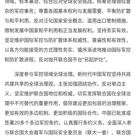
领域，标本兼治、综合应对全球安全挑战，统筹处理错综复
杂的军控事务；尊重各国基本权利与发展需要、平衡防扩散
与和平利用，反对泛化国家安全概念、滥用出口管制措施、
限制发展中国家和平利用和正当发展权利。坚持务实有效，
坚定维护国际军控与防扩散体系权威性、普遍性和有效性，
以各方均能接受的方式理性务实、循序渐进地推动国际军控
和防扩散进程，反对抛开联合国平台“另起炉灶”。
深度参与军控领域全球治理。新时代中国军控坚持共商
共建共享的全球治理观，主张加强团结协作，反对单边主
义，坚定维护联合国地位和权威，切实发挥联合国在全球治
理中不可替代的重要作用，倡导建设更加包容的治理框架、
更加有效的多边机制、更加积极的国际合作。中国已批准或
签署20多个多边军控条约，认真履行条约义务。全面深入参
与联合国大会裁军与国际安全委员会（联大一委）、联合国