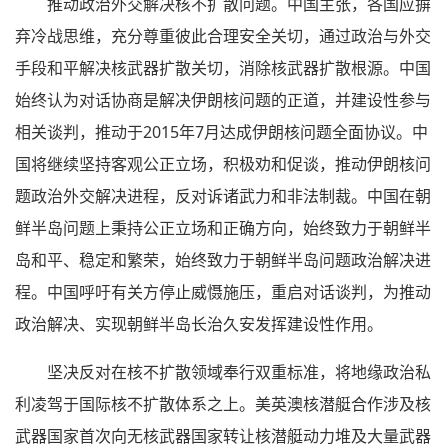
推动政治外交解决核不扩散问题。中国主张，各国应摒
弃冷战思维，充分尊重彼此合理安全关切，通过政治与外交
手段和平解决核武器扩散关切，消除核武器扩散根源。中国
始终认为对话协商是解决伊朗核问题的正道，并建设性参与
相关谈判，推动于2015年7月达成伊朗核问题全面协议。中
国将继续坚持客观公正立场，积极劝和促谈，推动伊朗核问
题政治外交解决进程，反对诉诸武力和非法制裁。中国在朝
鲜半岛问题上秉持公正立场和正确方向，始终致力于朝鲜半
岛和平、稳定和繁荣，始终致力于朝鲜半岛问题政治解决进
程。中国呼吁有关方停止威慑施压，重启对话谈判，为推动
政治解决、实现朝鲜半岛长治久安发挥建设性作用。
坚决反对在核不扩散领域奉行双重标准，将地缘政治私
利凌驾于国际核不扩散体系之上。美英澳核潜艇合作涉及核
武器国家首次向无核武器国家转让核潜艇动力堆及大量武器