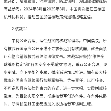
聚共识、增进互信、消除误解、防止误判，为国际社会提供
有益参考。2024年8月至2025年8月，中国再次担任五核国
机制协调员，推动五国加强核政策沟通和战略互信。
2.核裁军
秉持公正合理、理性务实的核裁军理念。中国倡议，所
有核武器国家应公开承诺不寻求永远拥有核武器，就全面禁
止和彻底销毁核武器缔结法律文书。核裁军应坚持“维护全
球战略稳定”和“各国安全不受减损”原则，采取公正合理、逐
步削减、向下平衡的步骤，循序渐进加以推进。拥有最大核
武库的国家应继续履行核裁军特殊、优先责任，以可核查、
不可逆和具有法律约束力的方式，进一步大幅、实质削减核
武库，为最终实现全面、彻底核裁军创造条件。在条件成熟
时，所有核武器国家都应加入多边核裁军谈判进程。