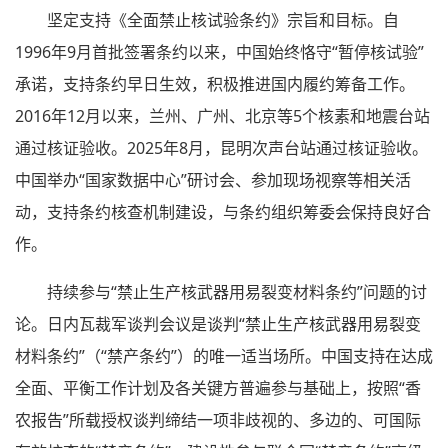
坚定支持《全面禁止核试验条约》宗旨和目标。自
1996年9月首批签署条约以来，中国始终恪守“暂停核试验”
承诺，支持条约早日生效，积极推进国内履约筹备工作。
2016年12月以来，兰州、广州、北京等5个核素和地震台站
通过核证验收。2025年8月，昆明次声台站通过核证验收。
中国举办“国家数据中心”研讨会、参加现场视察等相关活
动，支持条约核查机制建设，与条约组织筹委会保持良好合
作。
持续参与“禁止生产核武器用易裂变材料条约”问题的讨
论。日内瓦裁军谈判会议是谈判“禁止生产核武器用易裂变
材料条约”（“禁产条约”）的唯一适当场所。中国支持在达成
全面、平衡工作计划及各关键方普遍参与基础上，按照“香
农报告”所载授权谈判缔结一项非歧视的、多边的、可国际