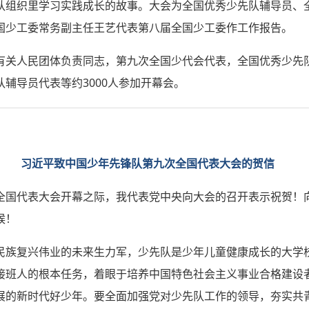
队组织里学习实践成长的故事。大会为全国优秀少先队辅导员、
国少工委常务副主任王艺代表第八届全国少工委作工作报告。
有关人民团体负责同志，第九次全国少代会代表，全国优秀少先
辅导员代表等约3000人参加开幕会。
习近平致中国少年先锋队第九次全国代表大会的贺信
全国代表大会开幕之际，我代表党中央向大会的召开表示祝贺！
候！
民族复兴伟业的未来生力军，少先队是少年儿童健康成长的大学
接班人的根本任务，着眼于培养中国特色社会主义事业合格建设
展的新时代好少年。要全面加强党对少先队工作的领导，夯实共