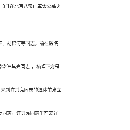
，8日在北京八宝山革命公墓火
正、胡锦涛等同志，前往医院
悼念许其亮同志”，横幅下方是
。
步来到许其亮同志的遗体前肃立
责同志，许其亮同志生前友好