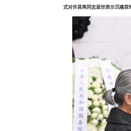
式对许其亮同志逝世表示沉痛哀