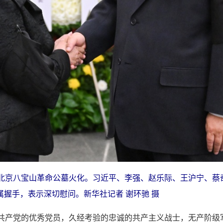
在北京八宝山革命公墓火化。习近平、李强、赵乐际、王沪宁、蔡
握手，表示深切慰问。新华社记者 谢环驰 摄
国共产党的优秀党员，久经考验的忠诚的共产主义战士，无产阶级