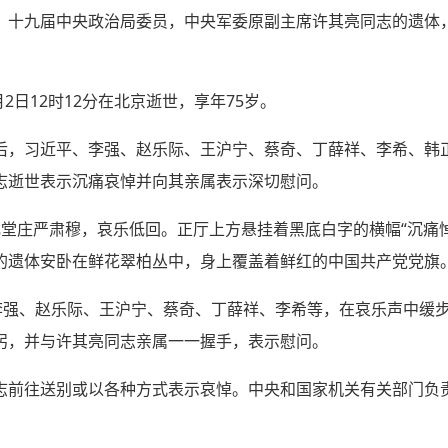
、十九届中央政治局委员，中央军委原副主席许其亮同志的遗体
月2日12时12分在北京逝世，享年75岁。
后，习近平、李强、赵乐际、王沪宁、蔡奇、丁薛祥、李希、韩
志逝世表示沉痛哀悼并向其亲属表示深切慰问。
礼堂庄严肃穆，哀乐低回。正厅上方悬挂着黑底白字的横幅“沉痛
的遗体安卧在鲜花翠柏丛中，身上覆盖着鲜红的中国共产党党旗
、李强、赵乐际、王沪宁、蔡奇、丁薛祥、李希等，在哀乐声中缓
躬，并与许其亮同志亲属一一握手，表示慰问。
志前往送别或以各种方式表示哀悼。中央和国家机关有关部门负