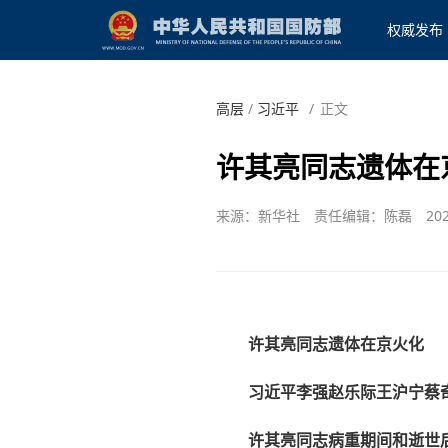
权威发布
高层
/
习近平
/
正文
许其亮同志遗体在
来源：新华社
责任编辑：陈磊
202
许其亮同志遗体在京火化
习近平李强赵乐际王沪宁蔡
许其亮同志病重期间和逝世