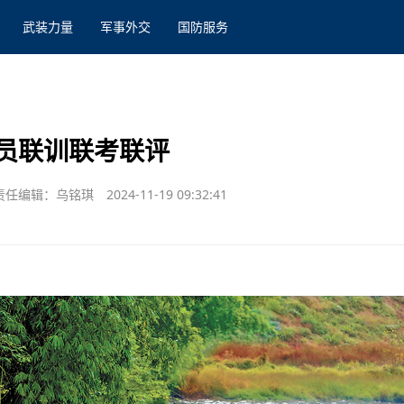
武装力量
军事外交
国防服务
员联训联考联评
责任编辑：乌铭琪
2024-11-19 09:32:41