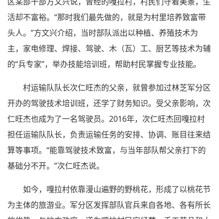
区某部干部方文兴说，曾经的嘎拉村，村民们守着美景，生
活却不富裕。“那时我们最先做的，就是为村里培养致富带
头人。”方文兴介绍，当时部队派出以种植、养殖技术为
主，家电修理、焊接、驾驶、木（瓦）工、厨艺等技术为辅
的“兵专家”，举办技能培训班，帮助村民掌握专业技能。
村运输队队长次仁旺杰的父亲，就曾参加过林芝军分区
开办的驾驶技术培训班，还学了财务知识。受父亲影响，次
仁旺杰也成为了一名驾驶员。2016年，次仁旺杰回嘎拉村
担任运输队队长，负责运输任务的安排、协调、账目往来结
算等事项。“能靠驾驶技术致富，与当年部队帮父亲打下的
基础分不开。”次仁旺杰说。
如今，嘎拉村依靠漫山遍野的野桃花，形成了以桃花节
为主体的旅游业。军分区发挥部队官兵来自各地、各有所长