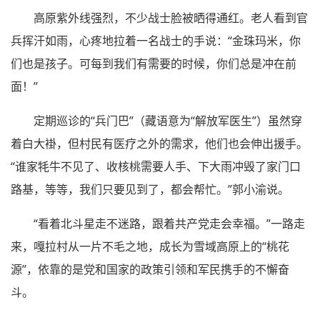
高原紫外线强烈，不少战士脸被晒得通红。老人看到官
兵挥汗如雨，心疼地拉着一名战士的手说：“金珠玛米，你
们也是孩子。可每到我们有需要的时候，你们总是冲在前
面！”
定期巡诊的“兵门巴”（藏语意为“解放军医生”）虽然穿
着白大褂，但村民有医疗之外的需求，他们也会伸出援手。
“谁家牦牛不见了、收核桃需要人手、下大雨冲毁了家门口
路基，等等，我们只要见到了，都会帮忙。”郭小渝说。
“看着北斗星走不迷路，跟着共产党走会幸福。”一路走
来，嘎拉村从一片不毛之地，成长为雪域高原上的“桃花
源”，依靠的是党和国家的政策引领和军民携手的不懈奋
斗。