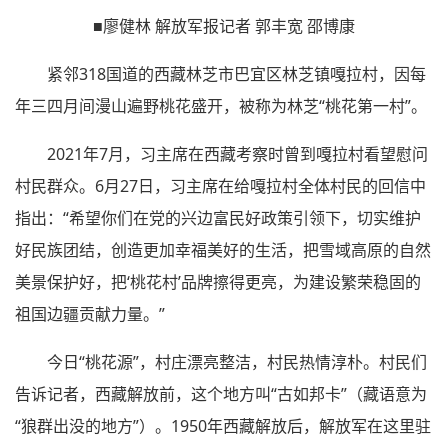
■廖健林 解放军报记者 郭丰宽 邵博康
紧邻318国道的西藏林芝市巴宜区林芝镇嘎拉村，因每
年三四月间漫山遍野桃花盛开，被称为林芝“桃花第一村”。
2021年7月，习主席在西藏考察时曾到嘎拉村看望慰问
村民群众。6月27日，习主席在给嘎拉村全体村民的回信中
指出：“希望你们在党的兴边富民好政策引领下，切实维护
好民族团结，创造更加幸福美好的生活，把雪域高原的自然
美景保护好，把‘桃花村’品牌擦得更亮，为建设繁荣稳固的
祖国边疆贡献力量。”
今日“桃花源”，村庄漂亮整洁，村民热情淳朴。村民们
告诉记者，西藏解放前，这个地方叫“古如邦卡”（藏语意为
“狼群出没的地方”）。1950年西藏解放后，解放军在这里驻