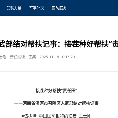
武装力量
军事外交
国防服务
武部结对帮扶记事：接茬种好帮扶“责
士刚
责任编辑：王粲
2025-11-18 10:15:20
接茬种好帮扶“责任田”
——河南省漯河市召陵区人武部结对帮扶记事
■伍树清 中国国防报特约记者 王士刚