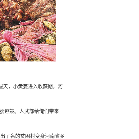
这些天，小黄姜进入收获期，河
腰包鼓。人武部给俺们带来
从出了名的贫困村变身河南省乡