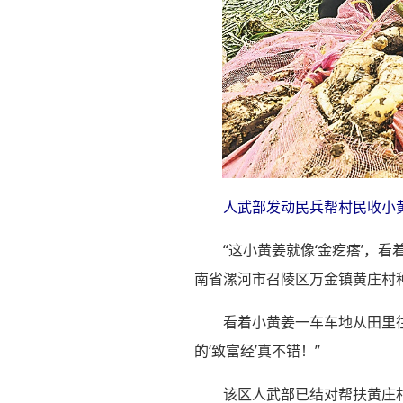
人武部发动民兵帮村民收小黄
“这小黄姜就像‘金疙瘩’，
南省漯河市召陵区万金镇黄庄村
看着小黄姜一车车地从田里
的‘致富经’真不错！”
该区人武部已结对帮扶黄庄