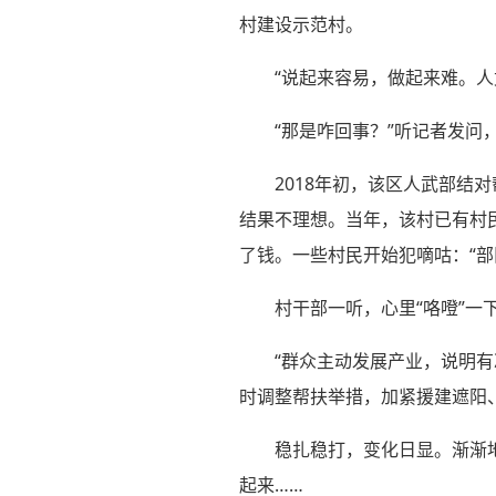
村建设示范村。
“说起来容易，做起来难。人
“那是咋回事？”听记者发问
2018年初，该区人武部
结果不理想。当年，该村已有村
了钱。一些村民开始犯嘀咕：“部
村干部一听，心里“咯噔”一
“群众主动发展产业，说明
时调整帮扶举措，加紧援建遮阳
稳扎稳打，变化日显。渐渐
起来……