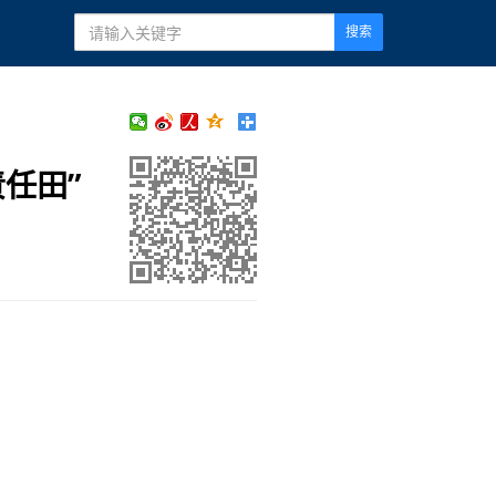
搜索
任田”