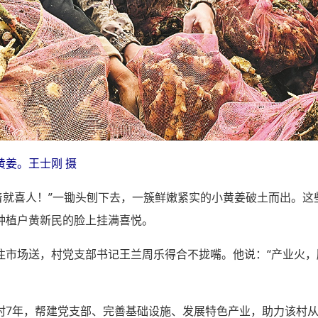
姜。王士刚 摄
看着就喜人！”一锄头刨下去，一簇鲜嫩紧实的小黄姜破土而出。
种植户黄新民的脸上挂满喜悦。
往市场送，村党支部书记王兰周乐得合不拢嘴。他说：“产业火，
村7年，帮建党支部、完善基础设施、发展特色产业，助力该村