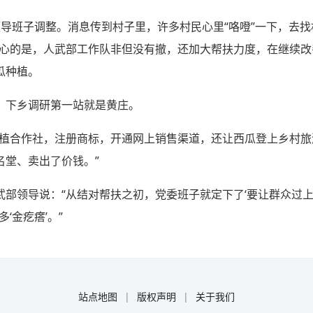
导班子调整。消息传到村子里，许多村民心里“咯噔”一下，去找
宽心的是，人武部工作队非但没有撤，还加大帮扶力度，在继续
瓜种植。
，下乡调研第一站就是黄庄。
种植合作社，注册商标，开通网上销售渠道，还让西瓜登上乡村旅
名堂、卖出了价钱。”
部领导说：“从结对帮扶之初，党委班子就定下了‘要让群众过上
‘金疙瘩’。”
站点地图
|
版权声明
|
关于我们