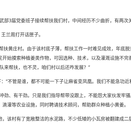
武部3届党委班子接续帮扶我们村，中间经历不少曲折，有两次关口
，王兰周打开话匣子。
结对帮扶黄庄村。由于该村底子薄，帮扶工作一时难见成效，年底
民开始摸索种植姜类作物，可因选种、技术，以及灌溉设施不完
队来帮扶，也不灵，咱们村以后还咋发展？”
下：“不管是谁，都不可能一下子让麻雀变凤凰。我们不能急功近
有冲劲、有干劲。只是我们指导帮带没跟上，不能怨大家伙发牢骚
、滴灌等农业设施，同时聘请技术顾问，帮助群众种植小黄姜。
地，该村有了宽敞整洁的水泥路，不少低矮的小瓦房被翻建成二