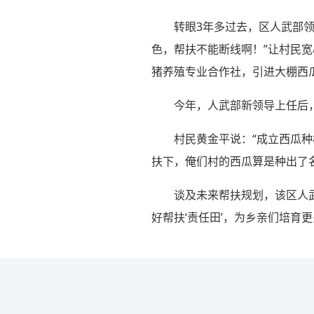
转眼3年多过去，区人武部领
色，帮扶不能断线啊！”让村民
猪养殖专业合作社，引进大棚西
今年，人武部新领导上任后
村民黄金平说：“成立西瓜
扶下，俺们村的西瓜算是种出了
谈及未来帮扶规划，该区人武
好帮扶‘责任田’，为乡亲们培育更多