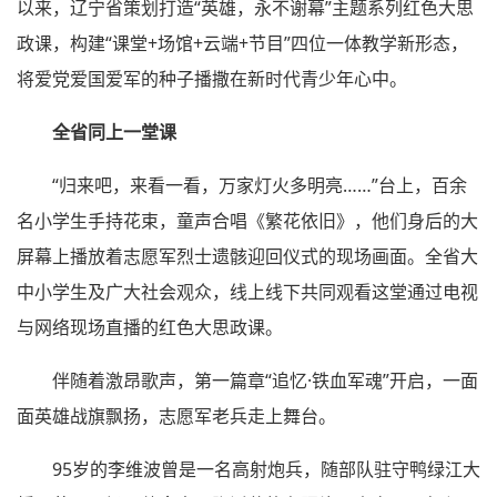
以来，辽宁省策划打造“英雄，永不谢幕”主题系列红色大思
政课，构建“课堂+场馆+云端+节目”四位一体教学新形态，
将爱党爱国爱军的种子播撒在新时代青少年心中。
全省同上一堂课
“归来吧，来看一看，万家灯火多明亮……”台上，百余
名小学生手持花束，童声合唱《繁花依旧》，他们身后的大
屏幕上播放着志愿军烈士遗骸迎回仪式的现场画面。全省大
中小学生及广大社会观众，线上线下共同观看这堂通过电视
与网络现场直播的红色大思政课。
伴随着激昂歌声，第一篇章“追忆·铁血军魂”开启，一面
面英雄战旗飘扬，志愿军老兵走上舞台。
95岁的李维波曾是一名高射炮兵，随部队驻守鸭绿江大