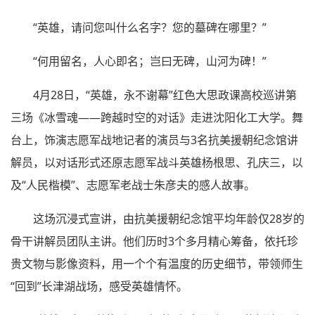
“英雄，请问您叫什么名字？您的墓碑在哪里？”
“何用留名，人心即名；岂曰无碑，山河为碑！”
4月28日，“英雄，永不谢幕”红色大思政课高校巡讲第
三场《冰雪魂——跨越时空的对话》走进沈阳化工大学。舞
台上，饰演志愿军战地记者的演员与3名抗美援朝纪念馆讲
解员，以对话形式还原志愿军战斗英雄杨根思、孔庆三，以
及“人民楷模”、志愿军老战士朱彦夫的感人故事。
这场沉浸式宣讲，由抗美援朝纪念馆平均年龄仅28岁的
骨干讲解员团队主讲。他们历时3个多月精心筹备，依托珍
贵文物与影像资料，用一个个有温度的历史细节，带领师生
“回到”长津湖战场，感受英雄情怀。