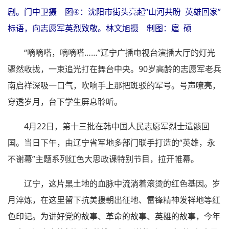
剧。门中卫摄 图④：沈阳市街头亮起“山河共盼 英雄回家”
标语，向志愿军英烈致敬。林文旭摄 制图：扈 硕
“嘀嘀嗒，嘀嘀嗒……”辽宁广播电视台演播大厅的灯光
骤然收拢，一束追光打在舞台中央。90岁高龄的志愿军老兵
南启祥深吸一口气，吹响手上那把斑驳的军号。号声嘹亮，
穿透岁月，台下学生屏息聆听。
4月22日，第十三批在韩中国人民志愿军烈士遗骸回
国。当日下午，由辽宁省军地多部门联手打造的“英雄，永
不谢幕”主题系列红色大思政课特别节目，拉开帷幕。
辽宁，这片黑土地的血脉中流淌着滚烫的红色基因。岁
月淬炼，在这里留下抗美援朝出征地、雷锋精神发祥地等红
色印记。为讲好党的故事、革命的故事、英雄的故事，今年