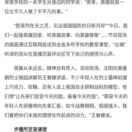
岸英学校的一名学生对身边的同学说：“原来，英雄就是一
位位平凡人做了不平凡的事。”
“愿英烈在天之灵，见证祖国国防的日新月异”“今日，我
们一起接英雄回家、听英雄故事、向英雄致敬”……节目现场
的画面通过互联网投送到全省多所学校的教室课堂，“云端”
听讲的观众在直播页面评论区写下自己的感悟与心声。
英雄从未远去，精神自有传人。活动现场，沈阳抗美援
朝烈士陵园讲解员王春婕讲道，不少年轻人在烈士墓碑前摆
上巧克力、软糖，还有人送上我国自主研制战机的模型，他
们想“让先辈们尝尝今天的甜，看看今天的强”。“那是今天的
年轻人在骄傲地向先辈汇报，如今战鹰翱翔，祖国强大，我
们要把你们未竟的理想化作前进的动力。”王春婕说。
步履所至皆课堂