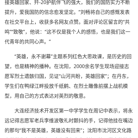
接英雄回家、歼-20护航伴飞的强大，我们的国防实力不断
提升，爱我国防的信念愈发坚定。”刘畅将自己的感慨发表
在社交平台上，收获多名网友点赞。面对评论区留言的“共
鸣”“致敬”，他说：“这不仅是我个人的感悟，也是我们这一
代青年的共同心声。”
“英雄，永不谢幕”主题系列红色大思政课，是历史的回
望，也是精神的播种。在沈阳，2000余名学生现场迎接志
愿军烈士遗骸归国，见证“山河共盼，英雄回家”；在丹东，
学生们在鸭绿江畔投放千纸鹤、在烈士雕像前摆上战机模
型，用自己的方式表达对英烈的敬意。
大连经济技术开发区第一中学学生在周记中表示，将永
远记得志愿军老兵李维波敬礼时颤抖的手，记得他挂在嘴边
的那句“我不是英雄，英雄没有回来”；沈阳市沈河区文化路