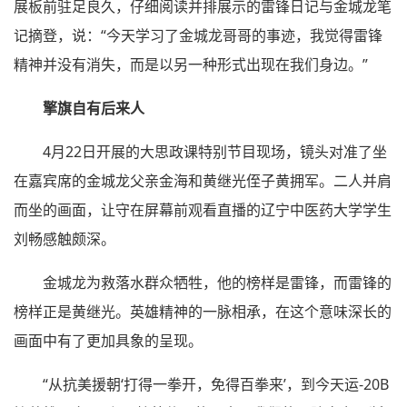
展板前驻足良久，仔细阅读并排展示的雷锋日记与金城龙笔
记摘登，说：“今天学习了金城龙哥哥的事迹，我觉得雷锋
精神并没有消失，而是以另一种形式出现在我们身边。”
擎旗自有后来人
4月22日开展的大思政课特别节目现场，镜头对准了坐
在嘉宾席的金城龙父亲金海和黄继光侄子黄拥军。二人并肩
而坐的画面，让守在屏幕前观看直播的辽宁中医药大学学生
刘畅感触颇深。
金城龙为救落水群众牺牲，他的榜样是雷锋，而雷锋的
榜样正是黄继光。英雄精神的一脉相承，在这个意味深长的
画面中有了更加具象的呈现。
“从抗美援朝‘打得一拳开，免得百拳来’，到今天运-20B