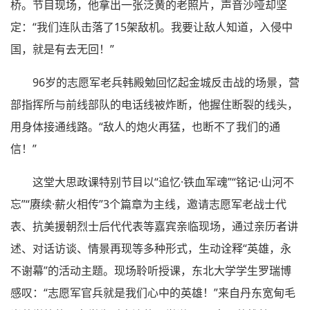
桥。节目现场，他拿出一张泛黄的老照片，声音沙哑却坚
定：“我们连队击落了15架敌机。我要让敌人知道，入侵中
国，就是有去无回！”
96岁的志愿军老兵韩殿勉回忆起金城反击战的场景，营
部指挥所与前线部队的电话线被炸断，他握住断裂的线头，
用身体接通线路。“敌人的炮火再猛，也断不了我们的通
信！”
这堂大思政课特别节目以“追忆·铁血军魂”“铭记·山河不
忘”“赓续·薪火相传”3个篇章为主线，邀请志愿军老战士代
表、抗美援朝烈士后代代表等嘉宾亲临现场，通过亲历者讲
述、对话访谈、情景再现等多种形式，生动诠释“英雄，永
不谢幕”的活动主题。现场聆听授课，东北大学学生罗瑞博
感叹：“志愿军官兵就是我们心中的英雄！”来自丹东宽甸毛