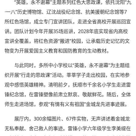
“英雄，永不谢幕”主题系列红色大思政课，依托沈阳“九
·一八”历史博物馆、辽沈战役纪念馆、抗美援朝纪念馆等7
所红色场馆，成立专门宣讲团队，走进全省高校开展巡回宣
讲。团队计划今年开展35场巡讲，2028年底实现省内高校
宣讲全覆盖，将红色资源“搬进”校园，让承载历史记忆的文
物变为开展爱国主义教育和国防教育的生动教材。
与此同时，多所中小学校以“英雄，永不谢幕”为主题组
织开展“行走的思政课”活动。莘莘学子走出校园，在实地参
观中感悟英雄精神。清明前夕，抚顺市千余名小学生走进雷
锋纪念馆，在雷锋塑像前肃立默哀、敬献鲜花。随后，全体
师生走进场馆，参观“有情有义有祖国”金城龙先进事迹展。
展厅内，300余幅图片、67件实物，无声讲述着金城龙
无私奉献、舍己救人的事迹。雷锋小学六年级学生李美缇在