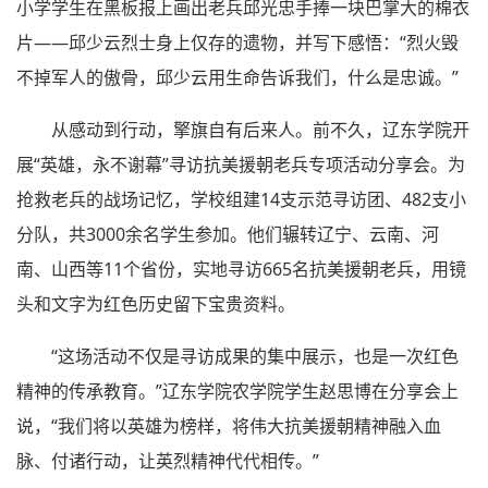
小学学生在黑板报上画出老兵邱光忠手捧一块巴掌大的棉衣
片——邱少云烈士身上仅存的遗物，并写下感悟：“烈火毁
不掉军人的傲骨，邱少云用生命告诉我们，什么是忠诚。”
从感动到行动，擎旗自有后来人。前不久，辽东学院开
展“英雄，永不谢幕”寻访抗美援朝老兵专项活动分享会。为
抢救老兵的战场记忆，学校组建14支示范寻访团、482支小
分队，共3000余名学生参加。他们辗转辽宁、云南、河
南、山西等11个省份，实地寻访665名抗美援朝老兵，用镜
头和文字为红色历史留下宝贵资料。
“这场活动不仅是寻访成果的集中展示，也是一次红色
精神的传承教育。”辽东学院农学院学生赵思博在分享会上
说，“我们将以英雄为榜样，将伟大抗美援朝精神融入血
脉、付诸行动，让英烈精神代代相传。”