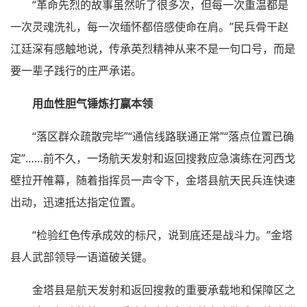
“革命先烈的故事虽然听了很多次，但每一次重温都是
一次灵魂洗礼，每一次缅怀都倍感使命在肩。”民兵骨干赵
江廷深有感触地说，传承英烈精神从来不是一句口号，而是
要一辈子践行的庄严承诺。
用血性胆气锤炼打赢本领
“落区群众疏散完毕”“通信线路联通正常”“落点位置已确
定”……前不久，一场航天发射和返回搜救应急演练在河西戈
壁拉开帷幕，随着指挥员一声令下，金塔县航天民兵连快速
出动，迅速抵达指定位置。
“检验红色传承成效的标尺，说到底还是战斗力。”金塔
县人武部领导一语道破关键。
金塔县是航天发射和返回搜救的重要承载地和保障区之