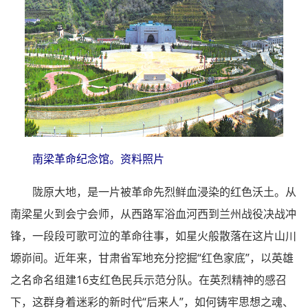
南梁革命纪念馆。资料照片
陇原大地，是一片被革命先烈鲜血浸染的红色沃土。从
南梁星火到会宁会师，从西路军浴血河西到兰州战役决战冲
锋，一段段可歌可泣的革命往事，如星火般散落在这片山川
塬峁间。近年来，甘肃省军地充分挖掘“红色家底”，以英雄
之名命名组建16支红色民兵示范分队。在英烈精神的感召
下，这群身着迷彩的新时代“后来人”，如何铸牢思想之魂、