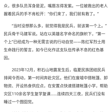
众，很多队员浑身是泥，嘴唇冻得发紫。一位被救出的老人
握着民兵的手不肯松开：“你们来了，我们就有救了。”
“当时没想那么多，就觉得我是民兵，就该第一个上。”
民兵骨干马建军说。站在以英雄名字命名的旗帜下，“第一
个上”已经成为一种无需言说的行动自觉——陈红军烈士用
生命践行的誓言，如今已化作这支队伍传承不息的红色基
因。
2023年12月，积石山地震发生后，临夏民族团结民兵
排闻令而动，第一时间奔赴灾区。他们在废墟中搭帐篷、卸
物资、开设热食供应点，在安置点快速搭建帐篷小学，帮助
灾区110余名学生复学复课……连续四天三夜，民兵们没有
睡过一个囫囵觉。