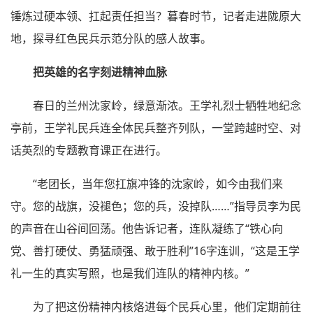
锤炼过硬本领、扛起责任担当？暮春时节，记者走进陇原大
地，探寻红色民兵示范分队的感人故事。
把英雄的名字刻进精神血脉
春日的兰州沈家岭，绿意渐浓。王学礼烈士牺牲地纪念
亭前，王学礼民兵连全体民兵整齐列队，一堂跨越时空、对
话英烈的专题教育课正在进行。
“老团长，当年您扛旗冲锋的沈家岭，如今由我们来
守。您的战旗，没褪色；您的兵，没掉队……”指导员李为民
的声音在山谷间回荡。他告诉记者，连队凝练了“铁心向
党、善打硬仗、勇猛顽强、敢于胜利”16字连训，“这是王学
礼一生的真实写照，也是我们连队的精神内核。”
为了把这份精神内核烙进每个民兵心里，他们定期前往