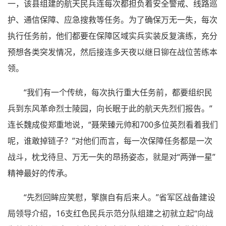
一，该县组建的航天民兵连每次都担负着安全警戒、线路巡
护、通信保障、应急搜救等任务。为了确保万无一失，每次
执行任务前，他们都要在保障区域实兵实装反复演练，充分
预想各类突发情况，然后接连多天夜以继日铆在战位苦练本
领。
“我们有一个传统，每次执行重大任务前，都要组织民
兵到东风革命烈士陵园，向长眠于此的航天先烈们报告。”
连长魏成俊郑重地说，“聂荣臻元帅和700多位英烈看着我们
呢，谁敢掉链子？”对他们而言，每一次保障任务都是一次
战斗，枕戈待旦、万无一失的昂扬姿态，就是对“两弹一星”
精神最好的传承。
“先烈回眸应笑慰，擎旗自有后来人。”省军区战备建设
局领导介绍，16支红色民兵示范分队组建之初就立起“向战