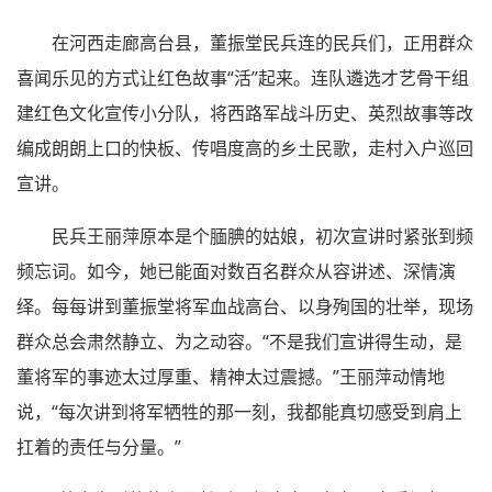
在河西走廊高台县，董振堂民兵连的民兵们，正用群众
喜闻乐见的方式让红色故事“活”起来。连队遴选才艺骨干组
建红色文化宣传小分队，将西路军战斗历史、英烈故事等改
编成朗朗上口的快板、传唱度高的乡土民歌，走村入户巡回
宣讲。
民兵王丽萍原本是个腼腆的姑娘，初次宣讲时紧张到频
频忘词。如今，她已能面对数百名群众从容讲述、深情演
绎。每每讲到董振堂将军血战高台、以身殉国的壮举，现场
群众总会肃然静立、为之动容。“不是我们宣讲得生动，是
董将军的事迹太过厚重、精神太过震撼。”王丽萍动情地
说，“每次讲到将军牺牲的那一刻，我都能真切感受到肩上
扛着的责任与分量。”