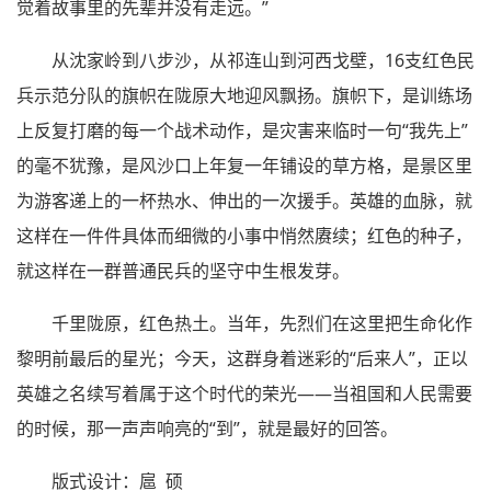
觉着故事里的先辈并没有走远。”
从沈家岭到八步沙，从祁连山到河西戈壁，16支红色民
兵示范分队的旗帜在陇原大地迎风飘扬。旗帜下，是训练场
上反复打磨的每一个战术动作，是灾害来临时一句“我先上”
的毫不犹豫，是风沙口上年复一年铺设的草方格，是景区里
为游客递上的一杯热水、伸出的一次援手。英雄的血脉，就
这样在一件件具体而细微的小事中悄然赓续；红色的种子，
就这样在一群普通民兵的坚守中生根发芽。
千里陇原，红色热土。当年，先烈们在这里把生命化作
黎明前最后的星光；今天，这群身着迷彩的“后来人”，正以
英雄之名续写着属于这个时代的荣光——当祖国和人民需要
的时候，那一声声响亮的“到”，就是最好的回答。
版式设计：扈 硕