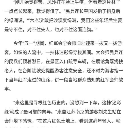
“刚开始觉得苦，风沙打在脸上生疼，但看着这片林子
一点点长起来，就觉得值了。”民兵连长奎国发指了指身后
的绿洲说，“‘六老汉’敢把沙漠变绿洲，我们这些年轻后生要
是守不住，对不住先人，也对不住这面连旗。”
今年“五一”期间，红军会宁会师旧址迎来一拨又一拨游
客。如织的人流中，一抹抹迷彩绿穿梭其间。大会师民兵连
的民兵们顶着烈日，在景区入口疏导车辆，在展馆角落搀扶
老人，在台阶陡坡处提醒游客注意安全，还不时为游客指一
下当年红军走过的山路，讲一段当地群众熟知的红军会师故
事。
“来这里是寻根红色历史的，没想到一下车，这抹‘迷彩
绿’就成了最可靠的向导。”来自江苏南京的游客刘先生站在
会师塔下感慨，“在这片红色土地上，看到这群年轻人，就