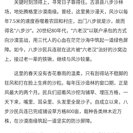
关键时刻顶得上，寻常日子靠得住。古浪县八步沙林
场，地处腾格里沙漠南缘。曾经，这里黄沙漫天，风沙以每
年7.5米的速度吞噬着农田和村庄，出门八步就是沙，故而
得名“八步沙”。20世纪80年代，“六老汉”以联户承包的方式
向沙漠宣战，用三代人的心血在茫茫沙海中筑起一道绿色屏
障。如今，八步沙民兵连就在这片被“六老汉”治好的沙窝边
上，接过老一辈的铁锹，继续与风沙较量。
这里的春天没有杏花春雨的温柔，只有刮得站不稳脚的
狂风和打在脸上生疼的沙粒。每年压沙造林的窗口期，正是
风最大的两个月。民兵们迎着风沙挖沟铺草、埋压方格，一
天下来，嘴里、耳朵里、头发里全是沙子。自成立以来，八
步沙民兵连已完成铺设草方格800亩，栽种各类林木近万
株，在沙漠南缘筑起一道坚实的防沙屏障。