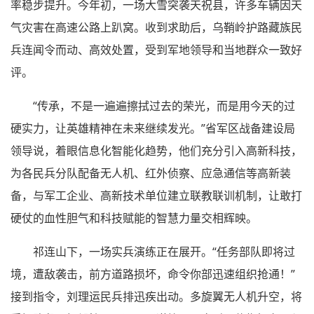
率稳步提升。今年初，一场大雪突袭天祝县，许多车辆因天
气灾害在高速公路上趴窝。收到求助后，乌鞘岭护路藏族民
兵连闻令而动、高效处置，受到军地领导和当地群众一致好
评。
“传承，不是一遍遍擦拭过去的荣光，而是用今天的过
硬实力，让英雄精神在未来继续发光。”省军区战备建设局
领导说，着眼信息化智能化趋势，他们充分引入高新科技，
为各民兵分队配备无人机、红外侦察、应急通信等高新装
备，与军工企业、高新技术单位建立联教联训机制，让敢打
硬仗的血性胆气和科技赋能的智慧力量交相辉映。
祁连山下，一场实兵演练正在展开。“任务部队即将过
境，遭敌袭击，前方道路损坏，命令你部迅速组织抢通！”
接到指令，刘理运民兵排迅疾出动。多旋翼无人机升空，将