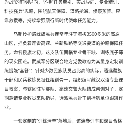
为战”的鲜明导向，坚持“任务牵引、实战导向、专业精训、
科技强兵”思路，围绕航天保障、道路抢通、侦察预警、应
急救援等，持续增强履行新时代使命任务能力。
乌鞘岭护路藏族民兵连常年驻守海拔3500多米的高原
山区，担负着连霍高速、兰新铁路等交通要道的护路保障任
务。命名授旗之初，这支队伍面临专业骨干缺、训练底子薄
的现实困难。武威军分区联合地方党委政府为其量身定制训
练提能“套餐”：针对少数民族队员占比高的实际，遴选藏族
干部和民兵教练员担任组训骨干，组织编写藏汉双语专业课
目教案；与辖区驻军部队、高速交警大队结成帮训对子，定
期邀请专业教员来队指导，选派民兵骨干到挂钩单位跟班作
业。
一套定制的“训练清单”落地后，该连参训率和课目合格