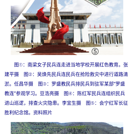
图①：南梁女子民兵连走进当地学校开展红色教育。张
建平摄 图②：吴焕先民兵连民兵在抢险救灾中进行道路清
淤。任昌华摄 图③：罗盛教民兵排民兵到驻军某部“罗盛
教连”参观学习。豆浩亮摄 图④：陈红军民兵连组织民兵
进山巡逻，排查火灾隐患。李宜生摄 图⑤：会宁红军长征
胜利纪念馆。资料照片