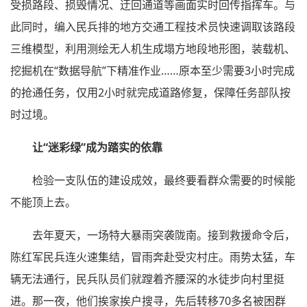
受损路段、损毁情况、迂回通道等画面实时回传指挥车。与
此同时，编入民兵排的地方交通工程技术员快速调取该路段
三维模型，利用测绘无人机生成塌方地段地形图，装载机、
挖掘机在“数据导航”下精准作业……原本至少需要3小时完成
的抢通任务，仅用2小时就完成道路修复，保障任务部队按
时过境。
让“迷彩绿”成为踏实的依靠
检验一支队伍的建设成效，最终要看群众需要的时候能
不能顶上去。
去年夏天，一场特大暴雨突袭陇南。接到救援命令后，
陈红军民兵连火速集结，冒雨奔赴受灾村庄。雨势太猛，车
辆无法通行，民兵队员们就蹚着齐腰深的水徒步向村里挺
进。那一夜，他们挨家挨户搜寻，先后转移70多名被困群