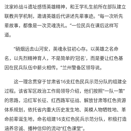
沈家岭战斗遗址感悟英雄精神，和王学礼生前所在部队建立
联教共学机制，邀请英雄后代讲述先辈事迹。“每一次听先
辈故事，都像是一次灵魂洗礼。”一位民兵在课后这样写
道。
“硝烟远去山河安，英魂永驻初心存。以英雄之名命
名，以先烈精神育人，不是简单的‘冠名’，而是要让红色基
因在民兵队伍中薪火相传。”兰州警备区领导说。
这一理念贯穿于甘肃省16支红色民兵示范分队的组建全
过程。该省军区政治工作局领导介绍，他们按照“一队一策”
的思路，沿红军长征、红西路军征战、解放甘肃等红色资源
体系规划，依托省内重大历史发生地、英模人物牺牲地、革
命前辈诞生地，命名组建16支红色民兵示范分队，积极打造
涵养忠诚、播种信仰的流动“红色课堂”。