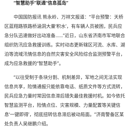
“智慧助手”联通“信息孤岛”
中国国防报讯 熊永岭、万祥文报道：“平台预警：天桥
区蓝翔路铁路桥涵洞大量‘积水’，有车辆人员被困，民兵应
急分队迅速做好出动准备……”近日，山东省济南市军地联合
组织防汛应急救援训练。实时动态更新辖区河流、水库、湖
泊等流域汛情信息的自然灾害安全风险综合监测预警平台，
成为应急救援的“智慧助手”。
“以往受制于条块分割、机制差异，军地之间无法实现
信息共享，险情通报只能依靠电话、纸质文件等方式流转，
民兵应急力量时常因信息滞后错失最佳救援时机。如今依托
智慧监测平台，险情点位、灾害规模、力量配置等关键信
息‘一键即得’，彻底扭转信息滞后被动局面。”济南警备区某
处负责人吴继鹏介绍。