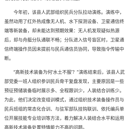
今年初，该县人武部组织民兵分队拉动演练。演练中，
虽然动用了红外热成像无人机、水下探测设备、卫星通信终
端等新装备，却未能达到预期效果：无人机发现疑似热源
后，却与舟艇分队通联不畅；分队进入信号盲区时，卫星通
信终端操作员因未提前与民兵通信员协同，导致指令传输中
断。
“高新技术装备为何‘水土不服’？”演练结束后，该县人武
部党委一班人组织参训民兵骨干复盘发现，主要原因是一些
预征预储装备临时展示多、全程跟训少，人装结合训练少。
为此，他们决定改变组训模式，通过组织技术装备操作员与
民兵班组的常态化合训、与驻军部队挂钩联训、依托编兵单
位开展技能专业培训等方法，着力解决人装结合水平和运用
高新技术装备处置特情能力不高的问题。