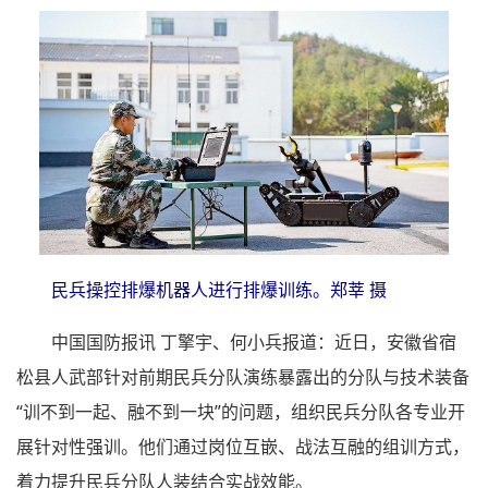
民兵操控排爆机器人进行排爆训练。郑莘 摄
中国国防报讯 丁擎宇、何小兵报道：近日，安徽省宿
松县人武部针对前期民兵分队演练暴露出的分队与技术装备
“训不到一起、融不到一块”的问题，组织民兵分队各专业开
展针对性强训。他们通过岗位互嵌、战法互融的组训方式，
着力提升民兵分队人装结合实战效能。