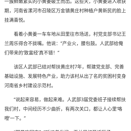
一簇鲜嫩紧实的小黄姜破土而出。这些天，小黄姜进入收获
期，河南省漯河市召陵区万金镇黄庄村种植户黄新民的脸上
挂满喜悦。
看着小黄姜一车车地从田里往市场送，村党支部书记王
兰周乐得合不拢嘴。他说：“产业火，腰包鼓。人武部给俺
们带来的‘致富经’真不错！”
该区人武部已结对帮扶黄庄村7年，帮建党支部、完善
基础设施、发展特色产业，助力该村从出了名的贫困村变身
河南省乡村建设示范村。
“说起来容易，做起来难。人武部3届党委班子接续帮扶
我们村，中间经历不少曲折，有两次关口，都让人心里‘咯
噔’一下。”