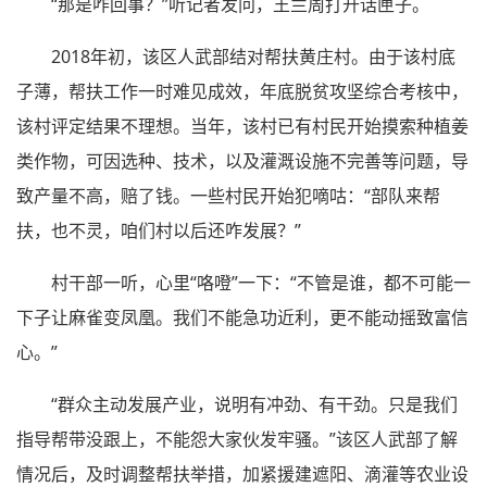
“那是咋回事？”听记者发问，王兰周打开话匣子。
2018年初，该区人武部结对帮扶黄庄村。由于该村底
子薄，帮扶工作一时难见成效，年底脱贫攻坚综合考核中，
该村评定结果不理想。当年，该村已有村民开始摸索种植姜
类作物，可因选种、技术，以及灌溉设施不完善等问题，导
致产量不高，赔了钱。一些村民开始犯嘀咕：“部队来帮
扶，也不灵，咱们村以后还咋发展？”
村干部一听，心里“咯噔”一下：“不管是谁，都不可能一
下子让麻雀变凤凰。我们不能急功近利，更不能动摇致富信
心。”
“群众主动发展产业，说明有冲劲、有干劲。只是我们
指导帮带没跟上，不能怨大家伙发牢骚。”该区人武部了解
情况后，及时调整帮扶举措，加紧援建遮阳、滴灌等农业设