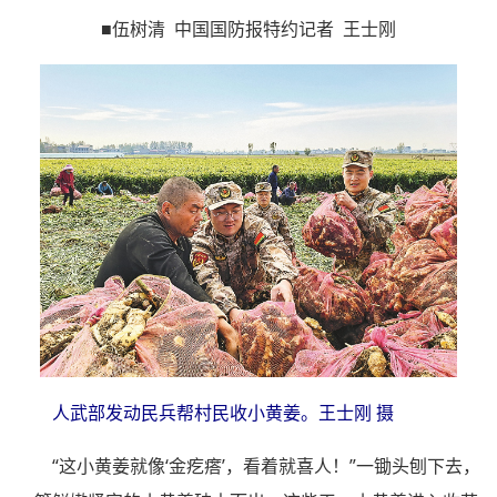
■伍树清 中国国防报特约记者 王士刚
人武部发动民兵帮村民收小黄姜。王士刚 摄
“这小黄姜就像‘金疙瘩’，看着就喜人！”一锄头刨下去，