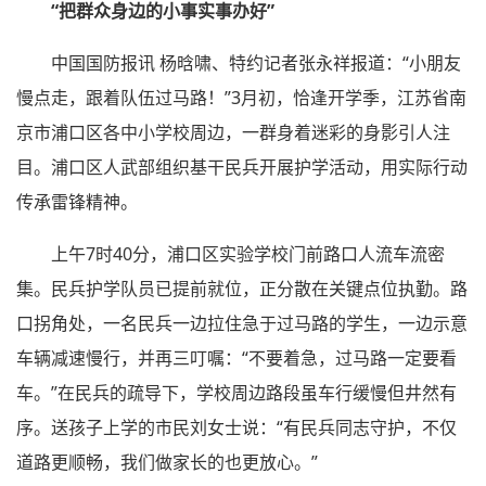
“把群众身边的小事实事办好”
中国国防报讯 杨晗啸、特约记者张永祥报道：“小朋友
慢点走，跟着队伍过马路！”3月初，恰逢开学季，江苏省南
京市浦口区各中小学校周边，一群身着迷彩的身影引人注
目。浦口区人武部组织基干民兵开展护学活动，用实际行动
传承雷锋精神。
上午7时40分，浦口区实验学校门前路口人流车流密
集。民兵护学队员已提前就位，正分散在关键点位执勤。路
口拐角处，一名民兵一边拉住急于过马路的学生，一边示意
车辆减速慢行，并再三叮嘱：“不要着急，过马路一定要看
车。”在民兵的疏导下，学校周边路段虽车行缓慢但井然有
序。送孩子上学的市民刘女士说：“有民兵同志守护，不仅
道路更顺畅，我们做家长的也更放心。”