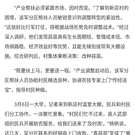
“产业帮扶必须紧跟市场，因时而变。”了解到新店村的
困境，该军分区帮扶人员敏锐意识到调整转型的紧迫性，
“这就好比行军打仗，得根据战场形势及时调整战术。”经过
深入调研，他们发现蒜苗具有生长周期短、管理成本低、市
场销路稳、经济效益好等优势，且能无缝衔接现有大棚设
施。综合研判后，村集体果断决策：改种蒜苗。
“既要扶上马，更要送一程。”产业调整启动后，该军分
区帮扶人员协助村民精选良种，协调农技专家上门“传经送
宝”，指导村民种植。
3月6日一大早，记者来到新店村温室大棚，民兵和村民
们分工协作，一派繁忙景象。“村民们忙不过来，县人武部
组织民兵开展助农服务，给我们送来了‘及时雨’。”杨帆说，
这几天，军分区联系的经销商上门收购，“青蒜苗”变成了“黄