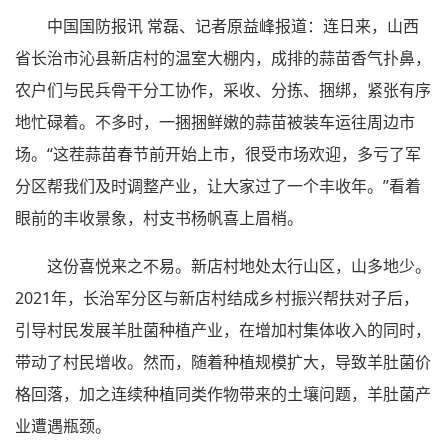
中国国防报讯 常磊、记者原益峰报道：连日来，山西
省长治市沁县新店村的温室大棚内，成排的蒜苗香气扑鼻，
农户们与民兵骨干分工协作，采收、分拣、捆绑，紧张有序
地忙碌着。不多时，一捆捆鲜嫩的蒜苗被装车运往周边市
场。“这茬蒜苗春节前开始上市，很受市场欢迎，多亏了军
分区帮我们及时调整产业，让大家过了一个丰收年。”看着
眼前的丰收景象，村支书杨帆喜上眉梢。
这份喜悦来之不易。新店村地处太行山区，山多地少。
2021年，长治军分区与新店村结成乡村振兴帮扶对子后，
引导村民发展羊肚菌种植产业，在增加村集体收入的同时，
带动了村民增收。然而，随着种植规模扩大，导致羊肚菌价
格回落，加之连续种植同类作物带来的土壤问题，羊肚菌产
业遭遇瓶颈。