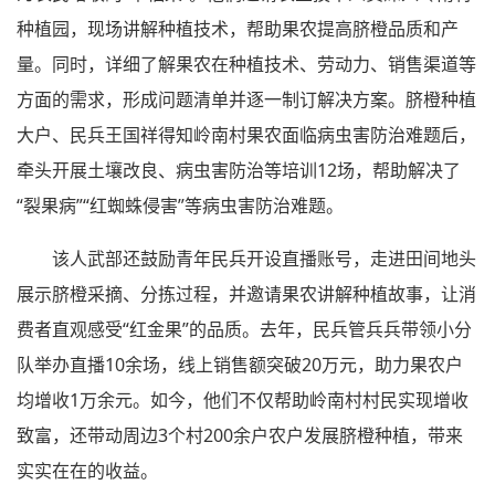
种植园，现场讲解种植技术，帮助果农提高脐橙品质和产
量。同时，详细了解果农在种植技术、劳动力、销售渠道等
方面的需求，形成问题清单并逐一制订解决方案。脐橙种植
大户、民兵王国祥得知岭南村果农面临病虫害防治难题后，
牵头开展土壤改良、病虫害防治等培训12场，帮助解决了
“裂果病”“红蜘蛛侵害”等病虫害防治难题。
该人武部还鼓励青年民兵开设直播账号，走进田间地头
展示脐橙采摘、分拣过程，并邀请果农讲解种植故事，让消
费者直观感受“红金果”的品质。去年，民兵管兵兵带领小分
队举办直播10余场，线上销售额突破20万元，助力果农户
均增收1万余元。如今，他们不仅帮助岭南村村民实现增收
致富，还带动周边3个村200余户农户发展脐橙种植，带来
实实在在的收益。