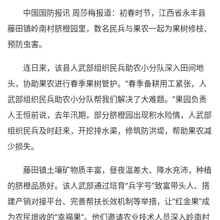
中国国防报讯 周莎梅报道：初春时节，江西省永丰县
藤田镇岭南村脐橙园里，数名民兵与果农一起为果树修枝、
预防虫害。
连日来，该县人武部组织民兵助农小分队深入田间地
头，协助果农进行春季果树管护。“春季备耕用工紧张，人
武部组织民兵助农小分队帮我们解决了大难题。”果园负责
人王恒前说，去年汛期，部分脐橙园出现积水险情，人武部
组织民兵及时赶来，开挖排水渠，修筑防洪堤，帮助果农减
少损失。
藤田镇土壤矿物质丰富，昼夜温差大、降水充沛，种植
的脐橙品质好。该人武部通过培育“兵字号”致富带头人、搭
建产销对接平台、完善帮扶长效机制等举措，让“红金果”成
为农民增收的“幸福果”。他们邀请农业技术人员深入岭南村