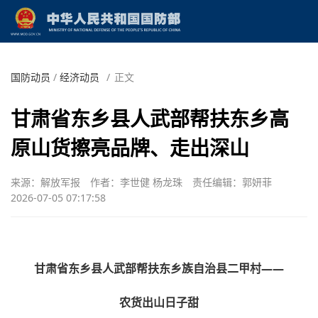
国防动员
/
经济动员
/
正文
甘肃省东乡县人武部帮扶东乡高
原山货擦亮品牌、走出深山
来源：解放军报
作者：李世健 杨龙珠
责任编辑：郭妍菲
2026-07-05 07:17:58
甘肃省东乡县人武部帮扶东乡族自治县二甲村——
农货出山日子甜