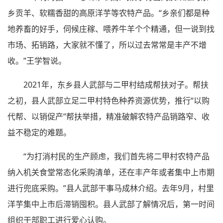
乡贡羊、软糯香甜的高原洋芋等农特产品。“乡亲们都是种
地养畜的好手，伺候庄稼、喂养牛羊个个精通，但一说到找
市场、拓销路，大家就不懂了，所以过去常常是丰产不增
收。”王学智说。
2021年，东乡县人武部与二甲村结成帮扶对子。帮扶
之初，县人武部立足二甲村特色种养资源优势，推行“以购
代帮、以销促产”帮扶举措，精准破解农特产品销路窄、收
益不稳定的难题。
“为打消村民的生产顾虑，我们首先将二甲村农特产品
纳入机关食堂常态化采购清单，还在丰产年或者集中上市期
进行兜底采购。”县人武部干事马成林介绍。去年9月，村里
洋芋集中上市后滞销囤积。县人武部了解情况后，第一时间
组织干部职工进行爱心认购。