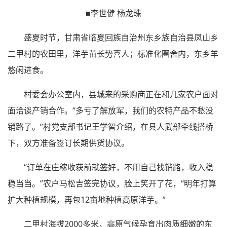
■李世健 杨龙珠
盛夏时节，甘肃省临夏回族自治州东乡族自治县凤山乡
二甲村的农田里，洋芋苗长势喜人；标准化圈舍内，东乡羊
悠闲进食。
村委会办公室内，县城来的采购商正在和几家农户面对
面洽谈产销合作。“多亏了解放军，我们的农特产品不愁没
销路了。”村党支部书记王学智介绍，在县人武部牵线搭桥
下，双方准备签订长期供货协议。
“订单在庄稼收获前就签好，不用自己找销路，收入稳
稳当当。”农户马松吉签完协议，脸上笑开了花，“明年打算
扩大种植规模，再包12亩地种植高原洋芋。”
二甲村海拔2000多米，高原气候孕育出肉质细嫩的东