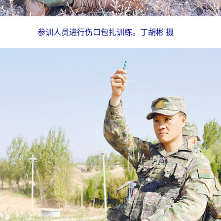
参训人员进行伤口包扎训练。丁胡彬 摄