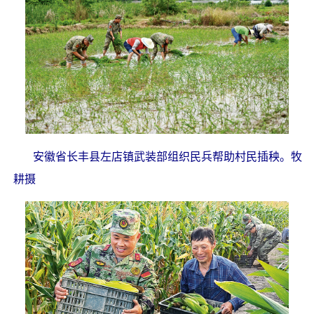
安徽省长丰县左店镇武装部组织民兵帮助村民插秧。牧
耕摄