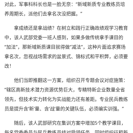
对此，军事科科长也是一脸无奈：“新域新质专业教练员培
养周期长，派他们去拿名次没把握。”
拿成绩还是拿战绩？在树立和践行正确政绩观学习教育
中，该人武部党委一班人感到，如果多做传统拿手课目的
“加法”，那新域新质课目就得做“减法”，这种片面追求赛场
拿名次，忽视战场需求的盆景式、锦标式和平积弊，必须要
改！
他们当即推翻这一方案，组织召开专题会议对症施策：
“辖区高新技术潜力资源优势巨大，专精特新企业数量全省
领先，但技术实力转化为实战能力还有差距。专业民兵教练
员是提升含‘新’量、含‘战’量的关键队伍，必须编实训强。”
随后，该人武部研究在集训方案中增加5个教学课目，
每名党委委员与民兵教练员结对受领任务，同时组织征租新