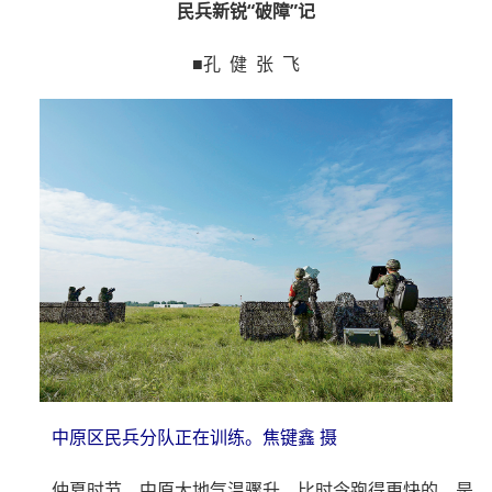
民兵新锐“破障”记
■孔 健 张 飞
中原区民兵分队正在训练。焦键鑫 摄
仲夏时节，中原大地气温骤升。比时令跑得更快的，是