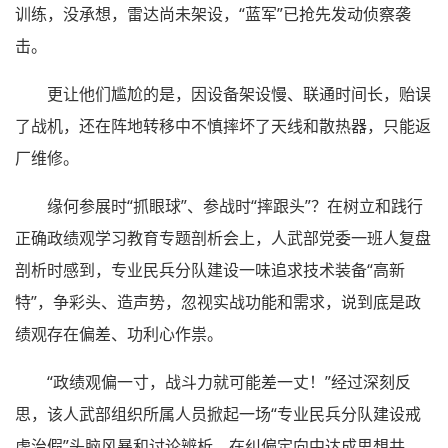
训练，没承想，雷达尚未架设，“蓝军”已抢先发动侦察袭
击。
更让他们尴尬的是，因设备架设慢、联通时间长，贻误
了战机，还在阵地转移中不慎摔坏了天线和散热器，只能返
厂维修。
缘何参展时“抓眼球”、参战时“摔跟头”？在树立和践行
正确政绩观学习教育专题剖析会上，人武部党委一班人复盘
剖析时感到，专业民兵分队建设一味追求技术装备“高新
特”，争彩头、造声势，忽视实战功能和需求，说到底是政
绩观存在偏差、功利心作祟。
“政绩观偏一寸，战斗力就可能差一丈！”经过深刻反
思，该人武部组织所属人员掀起一场“专业民兵分队建设戒
虚治假”头脑风暴和讨论辨析，在纠偏定向中达成思想共