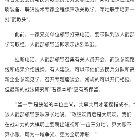
质装备、聘请技术专家全程保障攻关教学，军地联手培养一
批“武教头”。
此前，一家兄弟单位领导打来电话，要带队到该人武部
学习取经，人武部领导当即表示热烈欢迎。
挂断电话，人武部领导召集有关人员开会，商议参观路
线和成果介绍提纲。有人建议，可以带他们去民兵分队和高
新企业参观见学，召开专题座谈会，常规的可以开门相授，
但最新的战法研究和“看家本领”应有所保留。
“‘留一手’是狭隘的本位主义，共享共用才能攥指成拳。”
该人武部领导意味深长地说，“政绩观背后是大局观，我们
在战斗力的大棋局上要跳出短视和‘一亩三分地’，算大账不
算小账，既为一域争光、更为全局添彩！”