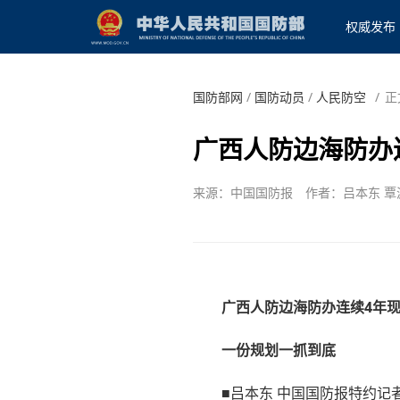
权威发布
国防部网
/
国防动员
/
人民防空
/
正
广西人防边海防办
来源：中国国防报
作者：吕本东 覃
广西人防边海防办连续4年
一份规划一抓到底
■吕本东 中国国防报特约记