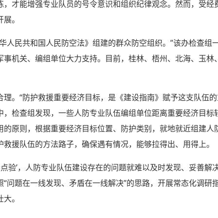
练，才能增强专业队员的号令意识和组织纪律观念。然而，受经
开展。
中华人民共和国人民防空法》组建的群众防空组织。”该办检查组
军事机关、编组单位大力支持。目前，桂林、梧州、北海、玉林
。
合理。“防护救援重要经济目标，是《建设指南》赋予这支队伍的
中，检查组发现，一些人防专业队伍编组单位距离重要经济目标
用的原则，根据重要经济目标位置、防护类别，就地就近组建人
护救援队伍的方法路子，确保遇有情况，能够拉得出、用得上。
云点验’，人防专业队伍建设存在的问题就难以及时发现、妥善解决
照“问题在一线发现、矛盾在一线解决”的思路，开展常态化调研
壮大。