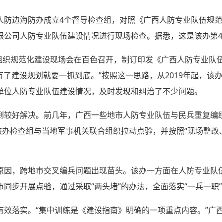
人防边海防办成立4个督导检查组，对照《广西人防专业队伍规范
限公司人防专业队伍建设情况进行现场检查。据悉，这是该办第
空组织规范化建设现场会在百色召开，制订印发《广西人防专业队
有了建设规划就要一抓到底。”按照这一思路，从2019年起，该
单位人防专业队伍建设情况，及时发现和纠治了不少问题。
到较好解决。前几年，广西一些地市人防专业队伍与民兵重复编
该办检查组与当地军事机关联合组织拉动点验，并按照“现场整改
原因，跨地市交叉编兵问题出现苗头。该办一方面在人防专业队伍
同步开展点验，通过采取“两头堵”的办法，全面落实“一兵一职
有效落实。“集中训练是《建设指南》明确的一项重点内容。”广