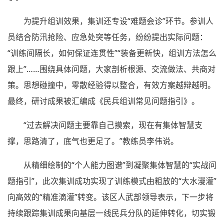
为提升组训效果，集训还专设“难题会诊”环节。参训人
员结合防汛抢险、应急处突等任务，纷纷提出实际问题：
“训练间隔长，如何保证连贯性”“装备更新快，组训方法怎么
跟上”……围绕具体问题，大家剖析根源、交流做法、共商对
策。思想碰撞中，零散经验得以整合，有效方案越辩越明。
最终，研讨成果被汇编成《民兵组训常见问题指引》。
“过去解决问题主要靠自己摸索，现在有集体智慧支
撑，思路清了，底气也更足了。”教练员李伟说。
从精细绘制的“个人能力图谱”到凝聚集体智慧的“实战问
题指引”，此次集训成功实现了训练模式由粗放的“大水漫灌”
向高效的“精准滴灌”转变。该区人武部领导表示，下一步将
持续跟踪集训成果向基层一线民兵分队的延伸转化，切实锻