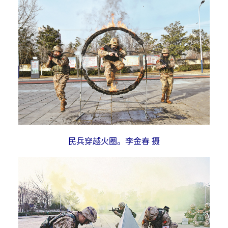
民兵穿越火圈。李金春 摄