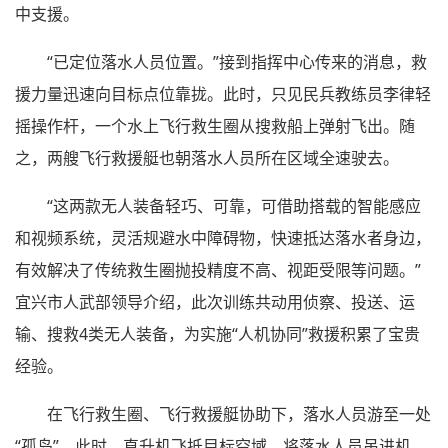
中支援。
“已定位落水人员位置。”接到指挥中心传来的消息，救
援力量迅速向目标点位靠拢。此时，只见民兵教练员李律轻
摇操作杆，一个水上飞行救生圈从搜救船上弹射飞出。随
之，两艘飞行救援艇也朝落水人员所在区域全速驶去。
“这两款无人装备轻巧、可靠，可借助搭载的智能感应
和视频系统，灵活规避水中障碍物，快速抵达落水者身边，
有效解决了传统救生圈抛投精度不高、视距受限等问题。”
宜兴市人武部领导介绍，此次训练共动用侦察、投送、运
输、搜救4类无人装备，为实施“人机协同”救援积累了宝贵
经验。
在飞行救生圈、飞行救援艇协助下，落水人员游至一处
“孤岛”。此时，直升机飞抵目标空域，将落水人员吊进机