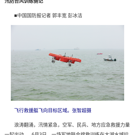
汛防台风训练侧记
■中国国防报记者 郭丰宽 彭冰洁
飞行救援艇飞向目标区域。张智超摄
浪涛翻涌，汛情紧急，空军、民兵、地方应急救援力量
一起出动……6月3日，一场军地联合搜救训练在太湖水域拉