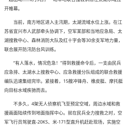
开帷幕。
当前，南方地区进入主汛期，太湖流域水位上涨。在江
苏省宜兴市人武部牵头协调下，空军某部和当地应急局、太
湖搜救中心、森林消防大队及红十字会等30余支军地力量，
联合展开防汛防台风训练。
“有人落水，情况危急！”得到救援命令后，一支由民兵
应急排、太湖水上搜救中心、应急救援分队组成的联合救援
编队迅速集结完毕。紧接着，15艘冲锋舟、橡皮艇、摩托艇
向目标水域疾驰而去。
不多久，4架无人侦察机飞至预定空域，周边水域和救
援画面陆续传到地面指挥中心。就在民兵全力搜救之时，空
军飞行员驾驶直-20KS、米-171型直升机赶赴现场，实施空