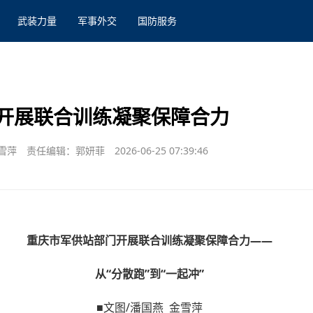
武装力量
军事外交
国防服务
开展联合训练凝聚保障合力
雪萍
责任编辑：郭妍菲
2026-06-25 07:39:46
重庆市军供站部门开展联合训练凝聚保障合力——
从“分散跑”到“一起冲”
■文图/潘国燕 金雪萍