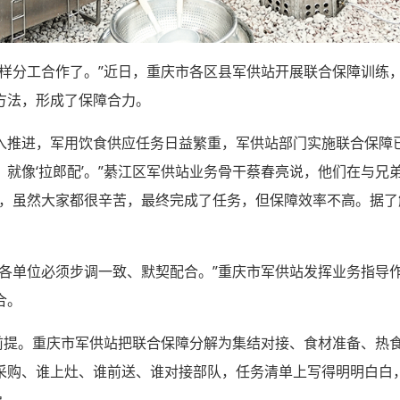
怎样分工合作了。”近日，重庆市各区县军供站开展联合保障训练
方法，形成了保障合力。
入推进，军用饮食供应任务日益繁重，军供站部门实施联合保障
就像‘拉郎配’。”綦江区军供站业务骨干蔡春亮说，他们在与兄
象，虽然大家都很辛苦，最终完成了任务，但保障效率不高。据
，各单位必须步调一致、默契配合。”重庆市军供站发挥业务指导
合。
的前提。重庆市军供站把联合保障分解为集结对接、食材准备、热
采购、谁上灶、谁前送、谁对接部队，任务清单上写得明明白白
象。