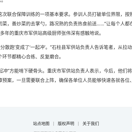
这次联合保障训练的一项基本要求。参训人员打破单位界限，按
切菜，善炒菜的去掌勺，路况熟的负责热食前送……“让每个人都
0多年的重庆市军供站高级厨师张伟深有感触地说。
‘分散跑’变成了‘一起冲’。”石柱县军供站负责人告诉笔者，从
个环节都精心合练、反复磨合。
一起冲”方能啃下硬骨头。重庆市军供站负责人表示，今后，他们
障预案，一旦需要联合上阵，确保各单位人员能够快速各就各位
站点地图
|
版权声明
|
关于我们