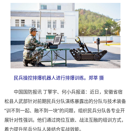
民兵操控排爆机器人进行排爆训练。郑莘 摄
中国国防报讯 丁擎宇、何小兵报道：近日，安徽省宿
松县人武部针对前期民兵分队演练暴露出的分队与技术装备
“训不到一起、融不到一块”的问题，组织民兵分队各专业开
展针对性强训。他们通过岗位互嵌、战法互融的组训方式，
着力提升民兵分队人装结合实战效能。