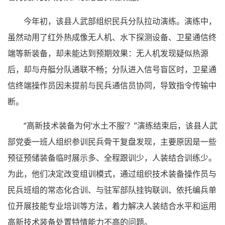
今年初，该县人武部组织民兵分队拉动演练。演练中，
虽然动用了红外热成像无人机、水下探测设备、卫星通信终
端等新装备，却未能达到预期效果：无人机发现疑似热源
后，却与舟艇分队通联不畅；分队进入信号盲区时，卫星通
信终端操作员因未提前与民兵通信员协同，导致指令传输中
断。
“高新技术装备为何‘水土不服’？”演练结束后，该县人武
部党委一班人组织参训民兵骨干复盘发现，主要原因是一些
预征预储装备临时展示多、全程跟训少，人装结合训练少。
为此，他们决定改变组训模式，通过组织技术装备操作员与
民兵班组的常态化合训、与驻军部队挂钩联训、依托编兵单
位开展技能专业培训等方法，着力解决人装结合水平和运用
高新技术装备处置特情能力不高的问题。