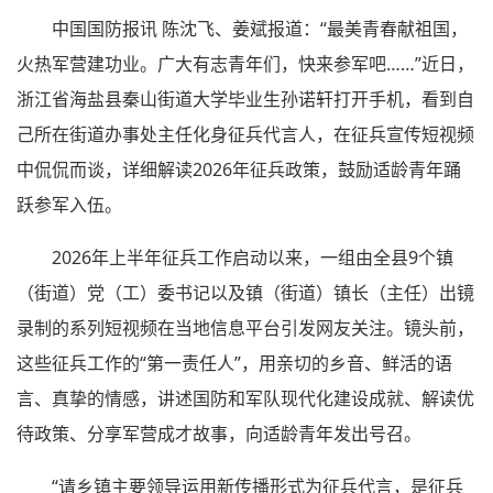
中国国防报讯 陈沈飞、姜斌报道：“最美青春献祖国，
火热军营建功业。广大有志青年们，快来参军吧……”近日，
浙江省海盐县秦山街道大学毕业生孙诺轩打开手机，看到自
己所在街道办事处主任化身征兵代言人，在征兵宣传短视频
中侃侃而谈，详细解读2026年征兵政策，鼓励适龄青年踊
跃参军入伍。
2026年上半年征兵工作启动以来，一组由全县9个镇
（街道）党（工）委书记以及镇（街道）镇长（主任）出镜
录制的系列短视频在当地信息平台引发网友关注。镜头前，
这些征兵工作的“第一责任人”，用亲切的乡音、鲜活的语
言、真挚的情感，讲述国防和军队现代化建设成就、解读优
待政策、分享军营成才故事，向适龄青年发出号召。
“请乡镇主要领导运用新传播形式为征兵代言，是征兵