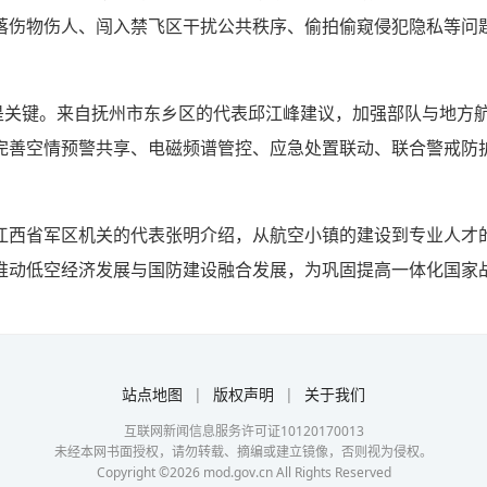
落伤物伤人、闯入禁飞区干扰公共秩序、偷拍偷窥侵犯隐私等问
力是关键。来自抚州市东乡区的代表邱江峰建议，加强部队与地方
完善空情预警共享、电磁频谱管控、应急处置联动、联合警戒防
江西省军区机关的代表张明介绍，从航空小镇的建设到专业人才
推动低空经济发展与国防建设融合发展，为巩固提高一体化国家
站点地图
|
版权声明
|
关于我们
互联网新闻信息服务许可证10120170013
未经本网书面授权，请勿转载、摘编或建立镜像，否则视为侵权。
Copyright ©
2026
mod.gov.cn All Rights Reserved