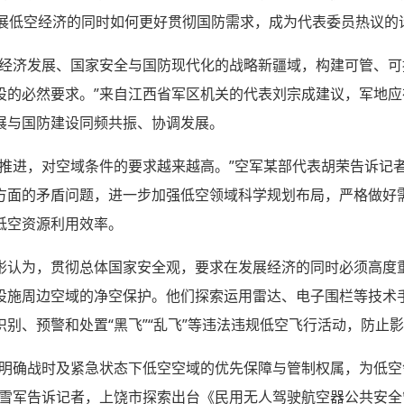
发展低空经济的同时如何更好贯彻国防需求，成为代表委员热议的
乎经济发展、国家安全与国防现代化的战略新疆域，构建可管、
设的必然要求。”来自江西省军区机关的代表刘宗成建议，军地
展与国防建设同频共振、协调发展。
入推进，对空域条件的要求越来越高。”空军某部代表胡荣告诉记
方面的矛盾问题，进一步加强低空领域科学规划布局，严格做好
低空资源利用效率。
彬认为，贯彻总体国家安全观，要求在发展经济的同时必须高度
设施周边空域的净空保护。他们探索运用雷达、电子围栏等技术
别、预警和处置“黑飞”“乱飞”等违法违规低空飞行活动，防止
，明确战时及紧急状态下低空空域的优先保障与管制权属，为低空
胡雪军告诉记者，上饶市探索出台《民用无人驾驶航空器公共安