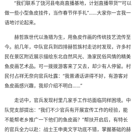
“我们联系了饶河县电商直播基地，计划直播带货”“可以
做一些小型鱼皮挂件，当作春节伴手礼”……大家你一言我一
语地讨论起来。
赫哲族世代以渔猎为生，用鱼皮作画的传统技艺流传至
今。前几年，中队官兵到四排赫哲族村走访时发现，许多村
民在景区附近展示描绘东北自然风光、渔家民俗风情的精美
鱼皮画艺术品。可一拨拨游客来了又去，却少有人停留。村
民付占祥无奈向官兵吐露：“我普通话讲得不好，有游客对
鱼皮画感兴趣，我却介绍不明白……”
走访中，官兵发现村里几家手工作坊面临同样困境。中
队党支部提出：“我们不少官兵有开展宣传工作的经验，能
不能帮老乡推广一下他们的鱼皮画？”帮扶开启后，有特长
的官兵全力以赴：战士王申奥文字功底不错，掌握基础的赫