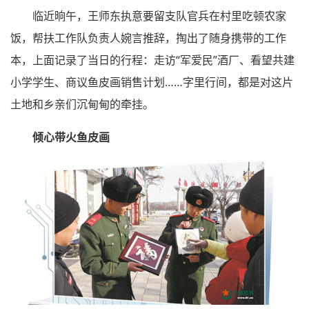
临近晌午，王师东执意要留支队官兵在村里吃顿农家
饭，帮扶工作队负责人婉言推辞，掏出了随身携带的工作
本，上面记录了当日的行程：走访“军爱民”酒厂、看望共建
小学学生、商议鱼皮画销售计划……字里行间，都是对这片
土地和乡亲们沉甸甸的牵挂。
倾心带火鱼皮画