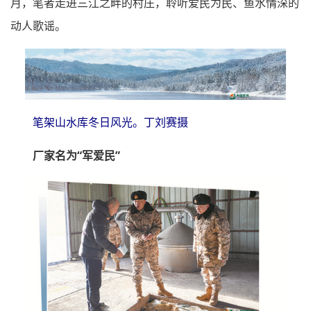
月，笔者走进三江之畔的村庄，聆听爱民为民、鱼水情深的
动人歌谣。
笔架山水库冬日风光。丁刘赛摄
厂家名为“军爱民”