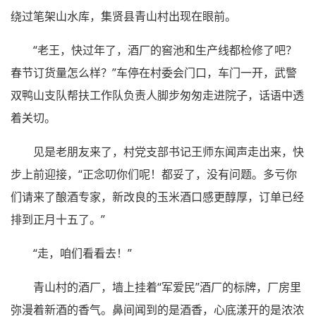
绕过笔架山水库，集贤县青山村出现在眼前。
“老王，快过年了，酒厂的窖池和生产线都检修了吧？
春节订货量怎么样？”车停在村委会门口，车门一开，武警
双鸭山支队帮扶工作队负责人脚步匆匆走进院子，话语中透
着关切。
见是老朋友来了，村党支部书记王师东闻声走出来，快
步上前迎接，“正念叨你们呢！都妥了，没有问题。多亏你
们请来了酿酒专家，新改良的玉米酒口感更醇厚，订单已经
排到正月十五了。”
“走，咱们看看去！”
青山村的酒厂，墙上挂着“军爱民”酒厂的标牌，厂房里
弥漫着新酒的香气。鼻间闻到的是酒香，心底漾开的是浓浓