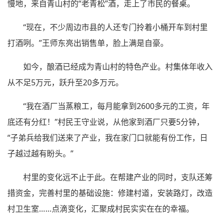
慢地，来自青山村的“老青松”酒，走上了市民的餐桌。
“现在，不少周边市县的人还专门拎着小桶开车到村里
打酒咧。”王师东亮出销售单，脸上满是自豪。
如今，酿酒已经成为青山村的特色产业。村集体年收入
从不足5万元，跃升至20多万元。
“我在酒厂当蒸粮工，每月能拿到2600多元的工资，年
底还有分红！”村民王守业说，从他家到酒厂只要5分钟，
“子弟兵给我们送来了产业，我在家门口就能有份工作，日
子越过越有盼头。”
村里的变化远不止于此。在帮建产业的同时，支队还筹
措资金，完善村里的基础设施：修建村道，安装路灯，改造
村卫生室……点滴变化，汇聚成村民实实在在的幸福。