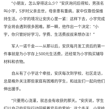
“小朋友，怎么穿得这么少？”安庆询问后得知，男孩名
叫小宇，5岁时父亲去世，母亲患有重病，家中仅靠低保维
持生活。小宇的境况让安庆心里一紧：这样下去，小宇完成
学业将会遇到很多困难。那一瞬，他作出一个决定：“小
宇，你只管好好学习，学费、生活费叔叔来想办法！”
军人一诺千金——从那以后，安庆每月发工资后的第一
件事就是为小宇存上500元生活费，还经常为小宇购买辅导
材料和衣物。
自从有了小宇这个牵挂，安庆每次到学校、社区走访，
总是格外关注那些家庭有困难的学生，和战友们一起向他们
伸出援手。
“只要用心浇灌，就总会有收获的那天。”安庆说，学生
们以自己的实际行动回报着官兵的爱护：这个冬天，小宇给