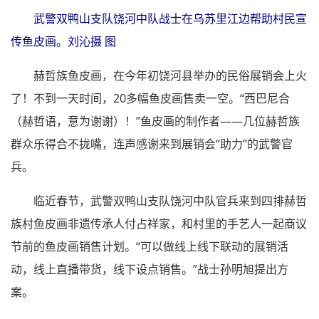
武警双鸭山支队饶河中队战士在乌苏里江边帮助村民宣
传鱼皮画。刘沁摄 图
赫哲族鱼皮画，在今年初饶河县举办的民俗展销会上火
了！不到一天时间，20多幅鱼皮画售卖一空。“西巴尼合
（赫哲语，意为谢谢）！”鱼皮画的制作者——几位赫哲族
群众乐得合不拢嘴，连声感谢来到展销会“助力”的武警官
兵。
临近春节，武警双鸭山支队饶河中队官兵来到四排赫哲
族村鱼皮画非遗传承人付占祥家，和村里的手艺人一起商议
节前的鱼皮画销售计划。“可以做线上线下联动的展销活
动，线上直播带货，线下设点销售。”战士孙明旭提出方
案。