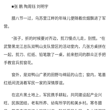
■张 鹏 陶周钰 刘明宇
腊八节一过，乌苏里江畔的年味儿便随着炊烟飘进了军
营。
“孩子，折的时候要对齐边，剪刀慢点儿走，别慌。”在
武警黑龙江总队双鸭山支队营区的活动室内，几张方桌拼在
一起，剪刀、红纸、铅笔散了一桌，前来慰问的群众正手把
手教官兵剪窗花。
窗外，是双鸭山广袤的田野与绵延的山峦；窗内，笔墨
红纸间流淌着军民一家的深情厚谊。
在这片黑土地上，军民携手耕耘，共同建设起产业兴
旺、民族团结，老有所养、幼有所学的和美乡村。寒冬腊