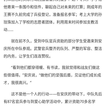
他寄来一条围巾和信件，聊起自己对未来的打算；刚成年的
王赛不久前完成了兵役登记，准备报名参军；考上大学的孙
玟珠加入了学校的志愿者团体，利用周末时间参加支教活
动……
就在前不久，受到中队官兵资助的部分学生受邀来到安
庆所在中队参观。武警官兵整齐的队列、严整的军容、整洁
的内务，让学生们连连赞叹。
“看到他们都穿得暖、有书读，我就觉得和战友们做这
些很值得。”安庆说，“做他们的坚强后盾，见证他们成长成
才，我很高兴。”
这不是他一个人的行动——在安庆的带动下，中队先后
有87名官兵参与到爱心助学活动中，累计资助70多名学