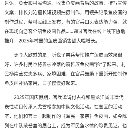
哲语，负责和村民沟通，收集鱼皮画背后的故事，撰写宣传
文案；排长刘沁擅长短视频拍摄制作，用镜头记录鱼皮画的
制作过程，帮村民线上发布；有的官兵口头表达能力强，就
在现场向游客介绍鱼皮画作品……通过官兵在线上线下协助
推介，2025年村里的鱼皮画销售额大幅增长。
更令人欣慰的是，听说子弟兵帮忙推广鱼皮画效果很
好，许多村民也将曾被冷落的赫哲族鱼皮画“捡”了起来。村
民杨崇莹丈夫多病、家境困难，在官兵鼓励下重新开始制作
鱼皮画补贴家用，日子慢慢好起来。
2025年国庆假期，官兵邀请付占祥和黑龙江省非遗代
表性项目传承人尤雪松参加中队文化活动。在营区的活动
室，他们和官兵一起制作的《军民一家亲》鱼皮画，如今陈
列在中队荣誉室的展台上，成为军民鱼水情的珍贵见证，也