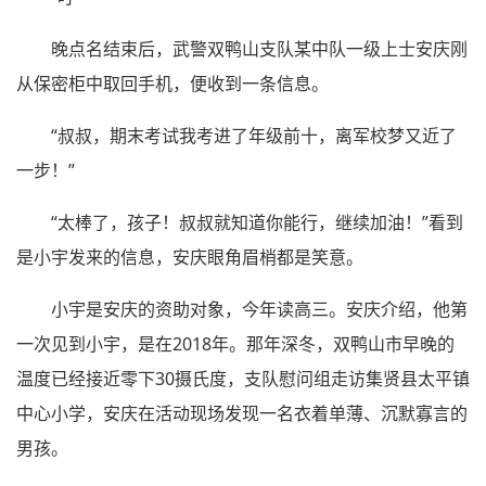
晚点名结束后，武警双鸭山支队某中队一级上士安庆刚
从保密柜中取回手机，便收到一条信息。
“叔叔，期末考试我考进了年级前十，离军校梦又近了
一步！”
“太棒了，孩子！叔叔就知道你能行，继续加油！”看到
是小宇发来的信息，安庆眼角眉梢都是笑意。
小宇是安庆的资助对象，今年读高三。安庆介绍，他第
一次见到小宇，是在2018年。那年深冬，双鸭山市早晚的
温度已经接近零下30摄氏度，支队慰问组走访集贤县太平镇
中心小学，安庆在活动现场发现一名衣着单薄、沉默寡言的
男孩。