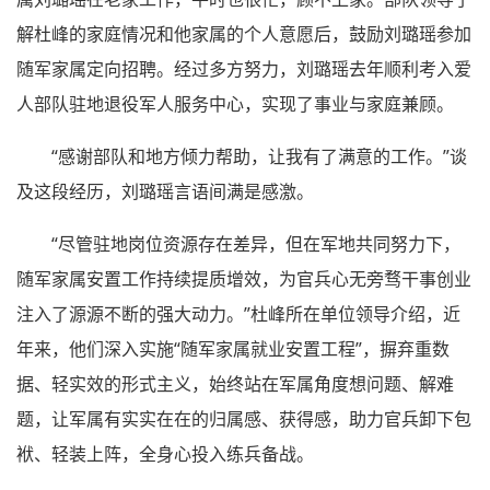
解杜峰的家庭情况和他家属的个人意愿后，鼓励刘璐瑶参加
随军家属定向招聘。经过多方努力，刘璐瑶去年顺利考入爱
人部队驻地退役军人服务中心，实现了事业与家庭兼顾。
“感谢部队和地方倾力帮助，让我有了满意的工作。”谈
及这段经历，刘璐瑶言语间满是感激。
“尽管驻地岗位资源存在差异，但在军地共同努力下，
随军家属安置工作持续提质增效，为官兵心无旁骛干事创业
注入了源源不断的强大动力。”杜峰所在单位领导介绍，近
年来，他们深入实施“随军家属就业安置工程”，摒弃重数
据、轻实效的形式主义，始终站在军属角度想问题、解难
题，让军属有实实在在的归属感、获得感，助力官兵卸下包
袱、轻装上阵，全身心投入练兵备战。