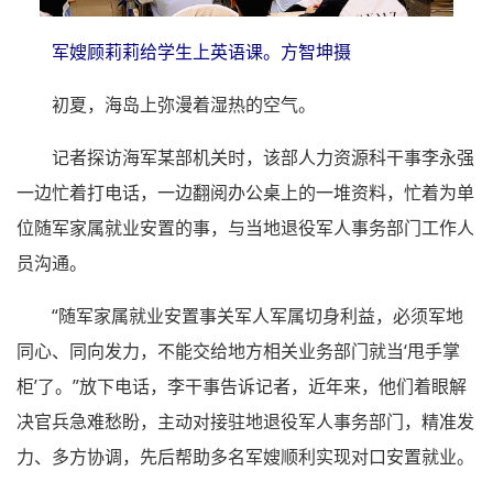
军嫂顾莉莉给学生上英语课。方智坤摄
初夏，海岛上弥漫着湿热的空气。
记者探访海军某部机关时，该部人力资源科干事李永强
一边忙着打电话，一边翻阅办公桌上的一堆资料，忙着为单
位随军家属就业安置的事，与当地退役军人事务部门工作人
员沟通。
“随军家属就业安置事关军人军属切身利益，必须军地
同心、同向发力，不能交给地方相关业务部门就当‘甩手掌
柜’了。”放下电话，李干事告诉记者，近年来，他们着眼解
决官兵急难愁盼，主动对接驻地退役军人事务部门，精准发
力、多方协调，先后帮助多名军嫂顺利实现对口安置就业。