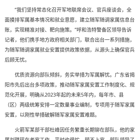
“我们坚持常态化召开军地联席会议、官兵座谈会，全
面摸排军属基本情况和就业意愿，建立随军随调家属信息台
账，实现精准对接、靶向施策。”呼和浩特警备区领导告诉
记者，他们携手地方政府相关部门，联合出台一系列措施，
为随军随调家属就业安置提供政策依据，从源头上确保官兵
后顾无忧。
优质资源向部队倾斜，务实举措为军属解忧。广东省揭
阳市先后出台多项政策，推动随军家属安置工作制度化、规
范化开展，明确从2023年起的未来5年内，每年市、县
（区）两级统筹安排一定数量事业编制，专项用于随军家属
安置，以刚性举措破解随军家属安置难题。
火箭军某部干部杜峰因任务繁重长期铆在部队，他的家
属刘璐瑶在老家工作，平时也很忙，顾不上家。部队领导了